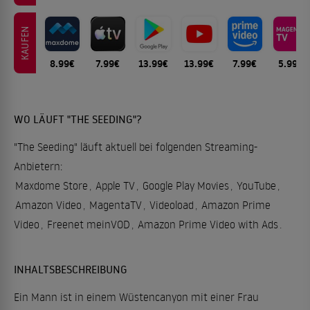
KAUFEN
8.99€
7.99€
13.99€
13.99€
7.99€
5.99€
WO LÄUFT "THE SEEDING"?
"The Seeding" läuft aktuell bei folgenden Streaming-
Anbietern:
Maxdome Store
,
Apple TV
,
Google Play Movies
,
YouTube
,
Amazon Video
,
MagentaTV
,
Videoload
,
Amazon Prime
Video
,
Freenet meinVOD
,
Amazon Prime Video with Ads
.
INHALTSBESCHREIBUNG
Ein Mann ist in einem Wüstencanyon mit einer Frau