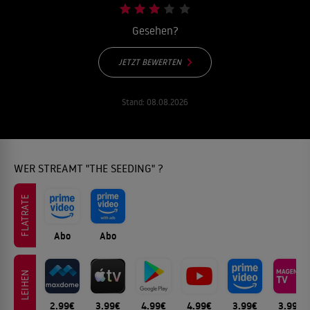
Gesehen?
JETZT BEWERTEN
Stand:
08.08.2026
WER STREAMT "THE SEEDING" ?
FLATRATE
Abo
Abo
LEIHEN
2.99€
3.99€
4.99€
4.99€
3.99€
3.99€