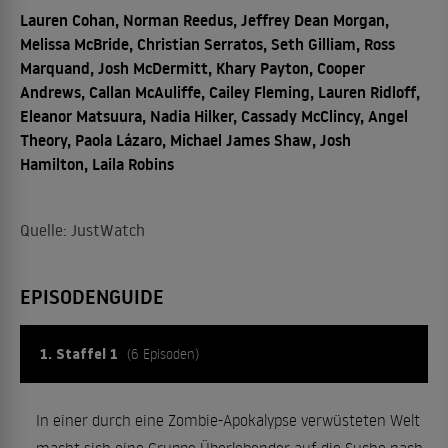
Lauren Cohan, Norman Reedus, Jeffrey Dean Morgan,
Melissa McBride, Christian Serratos, Seth Gilliam, Ross
Marquand, Josh McDermitt, Khary Payton, Cooper
Andrews, Callan McAuliffe, Cailey Fleming, Lauren Ridloff,
Eleanor Matsuura, Nadia Hilker, Cassady McClincy, Angel
Theory, Paola Lázaro, Michael James Shaw, Josh
Hamilton, Laila Robins
Quelle: JustWatch
EPISODENGUIDE
1. Staffel 1
(6 Episoden)
In einer durch eine Zombie-Apokalypse verwüsteten Welt