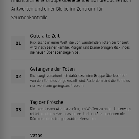
macht sich eine Gruppe Überlebender auf die Suche nach
Antworten und einer Bleibe im Zentrum für
Seuchenkontrolle.
Gute alte Zeit
01
Rick sucht in einer Welt, die von wandelnden Toten terrorisiert
wird, nach seiner Familie. Morgan und Duane bringen Rick indes
die neuen Überlebensregeln bei.
Gefangene der Toten
02
Rick sorgt versehentlich dafür, dass eine Gruppe Überlebender
von den Zombies eingekesselt wird. Außerdem sind die Zombies
nun wohl sein geringstes Problem.
Tag der Frösche
03
Rick kehrt nach Atlanta zurück, um Waffen zu holen. Unterwegs
rettet er einem Mann das Leben. Lori und Shane erleben die
Rückkehr eines tot geglaubten Menschen.
Vatos