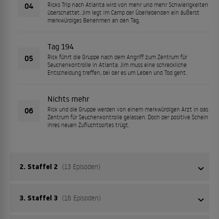
04
Ricks Trip nach Atlanta wird von mehr und mehr Schwierigkeiten
überschattet. Jim legt im Camp der Überlebenden ein äußerst
merkwürdiges Benehmen an den Tag.
Tag 194
05
Rick führt die Gruppe nach dem Angriff zum Zentrum für
Seuchenkontrolle in Atlanta. Jim muss eine schreckliche
Entscheidung treffen, bei der es um Leben und Tod geht.
Nichts mehr
06
Rick und die Gruppe werden von einem merkwürdigen Arzt in das
Zentrum für Seuchenkontrolle gelassen. Doch der positive Schein
ihres neuen Zufluchtsortes trügt.
2. Staffel 2
(13 Episoden)
3. Staffel 3
(16 Episoden)
In der zweiten Staffel dieses düsteren Zombie-Dramas
suchen Grimes und die anderen inmitten der zerstörten