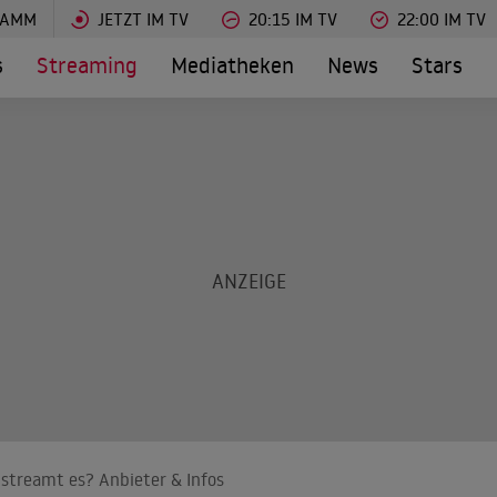
RAMM
JETZT IM TV
20:15 IM TV
22:00 IM TV
s
Streaming
Mediatheken
News
Stars
 streamt es? Anbieter & Infos