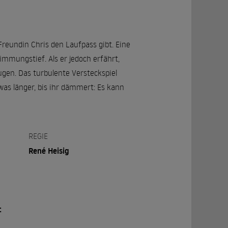
Freundin Chris den Laufpass gibt. Eine
immungstief. Als er jedoch erfährt,
Fugen. Das turbulente Versteckspiel
twas länger, bis ihr dämmert: Es kann
REGIE
René Heisig
t