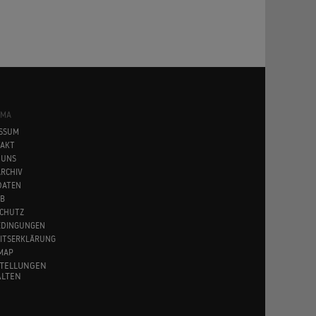
SMA
SSUM
AKT
 UNS
RCHIV
DATEN
B
CHUTZ
EDINGUNGEN
EITSERKLÄRUNG
MAP
STELLUNGEN
LTEN