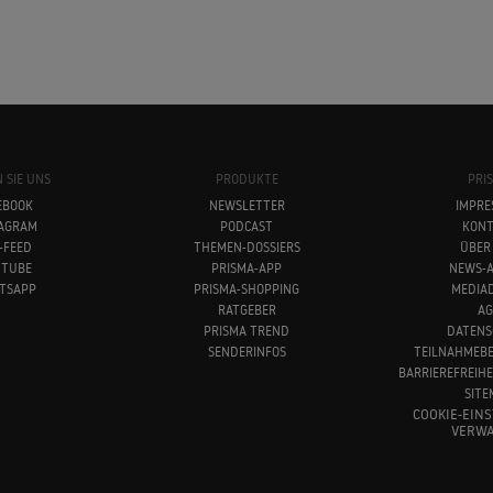
 SIE UNS
PRODUKTE
PRI
EBOOK
NEWSLETTER
IMPRE
TAGRAM
PODCAST
KONT
-FEED
THEMEN-DOSSIERS
ÜBER
UTUBE
PRISMA-APP
NEWS-A
TSAPP
PRISMA-SHOPPING
MEDIA
RATGEBER
AG
PRISMA TREND
DATENS
SENDERINFOS
TEILNAHMEB
BARRIEREFREIH
SITE
COOKIE-EIN
VERWA