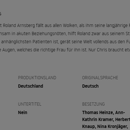
G
Roland Arnsberg fällt aus allen Wolken, als ihm seine langjährige 
chsam in akuten Beziehungsnöten, hilft Roland zwar aus seinem St
s anhänglichsten Patienten ist, gerät seine Welt vollends aus den 
ie Augen, welches die richtige Frau für ihn ist. Nur Chris braucht e
PRODUKTIONSLAND
ORIGINALSPRACHE
Deutschland
Deutsch
UNTERTITEL
BESETZUNG
Nein
Thomas Heinze, Ann-
Kathrin Kramer, Herber
Knaup, Nina Kronjäger,