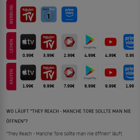
WERBUNG
LEIHEN
0.99€
3.99€
2.99€
4.99€
4.99€
0.99€
KAUFEN
1.99€
9.99€
7.99€
9.99€
9.99€
1.99€
WO LÄUFT "THEY REACH - MANCHE TORE SOLLTE MAN NIE
ÖFFNEN"?
"They Reach - Manche Tore sollte man nie öffnen" läuft