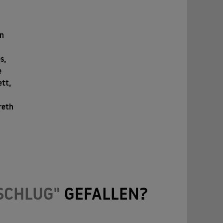
on
s,
e
ett,
reth
 SCHLUG"
GEFALLEN?