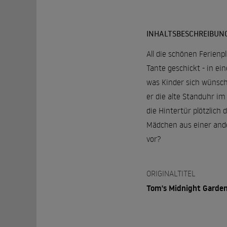
INHALTSBESCHREIBUN
All die schönen Ferien
Tante geschickt - in ei
was Kinder sich wünsche
er die alte Standuhr im
die Hintertür plötzlic
Mädchen aus einer ande
vor?
ORIGINALTITEL
Tom's Midnight Garde