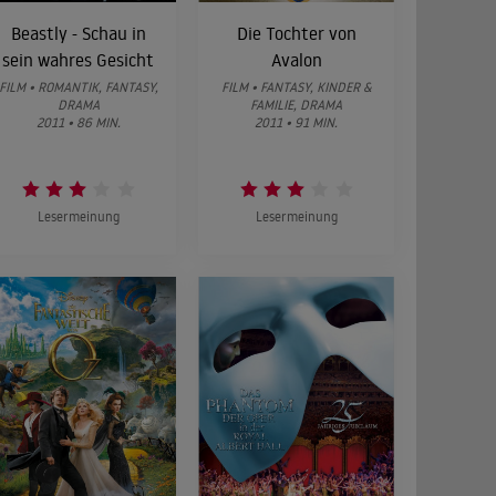
Beastly - Schau in
Die Tochter von
sein wahres Gesicht
Avalon
FILM • ROMANTIK, FANTASY,
FILM • FANTASY, KINDER &
DRAMA
FAMILIE, DRAMA
2011 • 86 MIN.
2011 • 91 MIN.
Lesermeinung
Lesermeinung