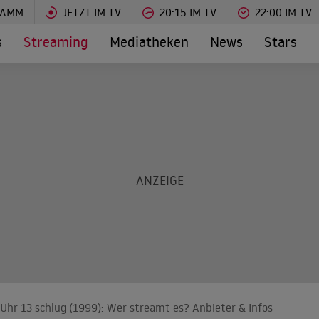
RAMM
JETZT IM TV
20:15 IM TV
22:00 IM TV
s
Streaming
Mediatheken
News
Stars
 Uhr 13 schlug (1999): Wer streamt es? Anbieter & Infos