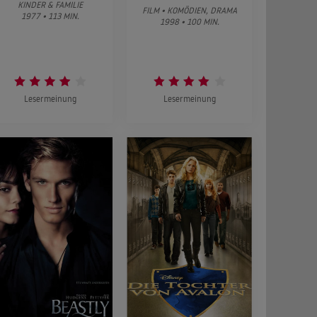
KINDER & FAMILIE
FILM • KOMÖDIEN, DRAMA
1977 • 113 MIN.
1998 • 100 MIN.
Lesermeinung
Lesermeinung