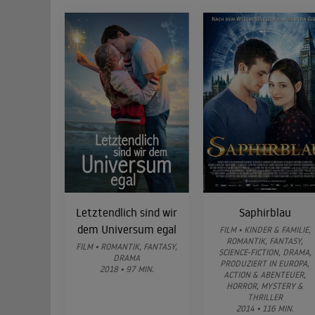
Letztendlich sind wir
Saphirblau
dem Universum egal
FILM • KINDER & FAMILIE,
ROMANTIK, FANTASY,
FILM • ROMANTIK, FANTASY,
SCIENCE-FICTION, DRAMA,
DRAMA
PRODUZIERT IN EUROPA,
2018 • 97 MIN.
ACTION & ABENTEUER,
HORROR, MYSTERY &
THRILLER
2014 • 116 MIN.