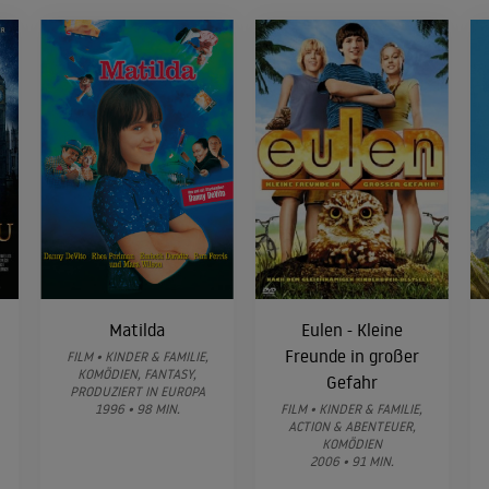
Matilda
Eulen - Kleine
Freunde in großer
FILM • KINDER & FAMILIE,
KOMÖDIEN, FANTASY,
Gefahr
PRODUZIERT IN EUROPA
1996 • 98 MIN.
FILM • KINDER & FAMILIE,
ACTION & ABENTEUER,
KOMÖDIEN
2006 • 91 MIN.