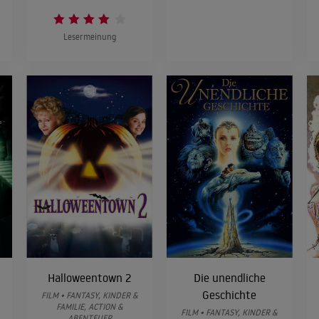
Lesermeinung
Halloweentown 2
Die unendliche
Geschichte
FILM • FANTASY, KINDER &
FAMILIE, ACTION &
FILM • FANTASY, KINDER &
ABENTEUER