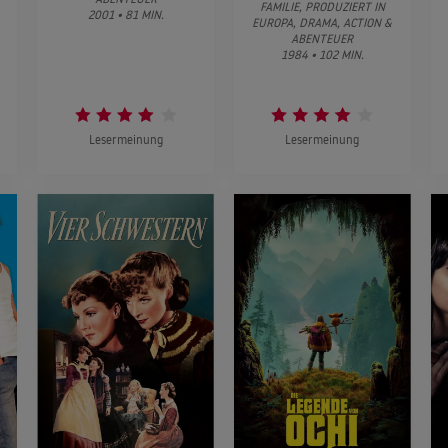
FAMILIE, PRODUZIERT IN
2001 • 81 MIN.
EUROPA, DRAMA, ACTION &
ABENTEUER
1984 • 102 MIN.
Lesermeinung
Lesermeinung