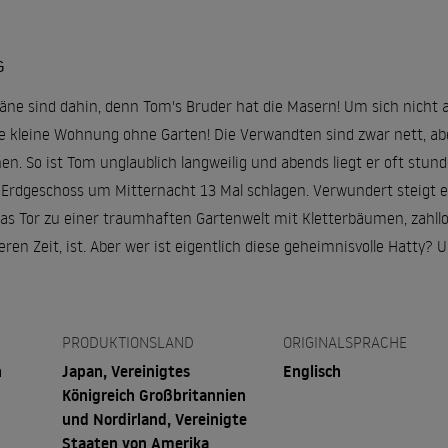
G
pläne sind dahin, denn Tom's Bruder hat die Masern! Um sich nicht
ne kleine Wohnung ohne Garten! Die Verwandten sind zwar nett, abe
n. So ist Tom unglaublich langweilig und abends liegt er oft stun
 Erdgeschoss um Mitternacht 13 Mal schlagen. Verwundert steigt e
h das Tor zu einer traumhaften Gartenwelt mit Kletterbäumen, zahl
ren Zeit, ist. Aber wer ist eigentlich diese geheimnisvolle Hatt
PRODUKTIONSLAND
ORIGINALSPRACHE
n
Japan, Vereinigtes
Englisch
Königreich Großbritannien
und Nordirland, Vereinigte
Staaten von Amerika