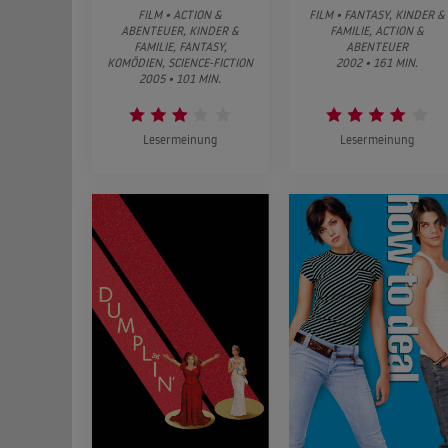
FILM • ACTION &
FILM • FANTASY, KINDER &
ABENTEUER, KINDER &
FAMILIE, ACTION &
FAMILIE, FANTASY,
ABENTEUER
KOMÖDIEN, SCIENCE-FICTION
2002 • 161 MIN.
2005 • 101 MIN.
Lesermeinung
Lesermeinung