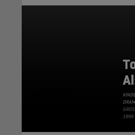
T
Al
TEILEN
KINDE
DRAM
GROSS
999 