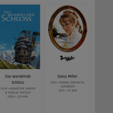
Das wandelnde
Daisy Miller
Schloss
FILM • DRAMA, ROMANTIK,
KOMÖDIEN
FILM • ANIMATION, KINDER
1974 • 91 MIN.
& FAMILIE, FANTASY
2004 • 119 MIN.