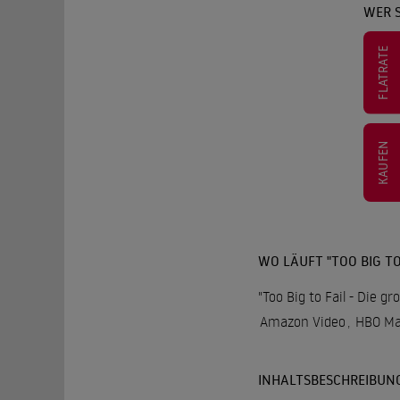
WER S
FLATRATE
KAUFEN
WO LÄUFT "TOO BIG TO F
"Too Big to Fail - Die g
Amazon Video
,
HBO M
INHALTSBESCHREIBUN