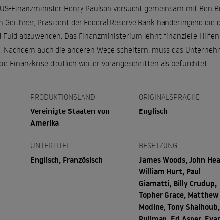
 US-Finanzminister Henry Paulson versucht gemeinsam mit Ben Be
m Geithner, Präsident der Federal Reserve Bank händeringend die
 Fuld abzuwenden. Das Finanzministerium lehnt finanzielle Hilfe
 ab. Nachdem auch die anderen Wege scheitern, muss das Unterneh
 die Finanzkrise deutlich weiter vorangeschritten als befürchtet...
PRODUKTIONSLAND
ORIGINALSPRACHE
Vereinigte Staaten von
Englisch
Amerika
UNTERTITEL
BESETZUNG
Englisch, Französisch
James Woods, John Hea
William Hurt, Paul
Giamatti, Billy Crudup,
Topher Grace, Matthew
Modine, Tony Shalhoub, 
Pullman, Ed Asner, Eva