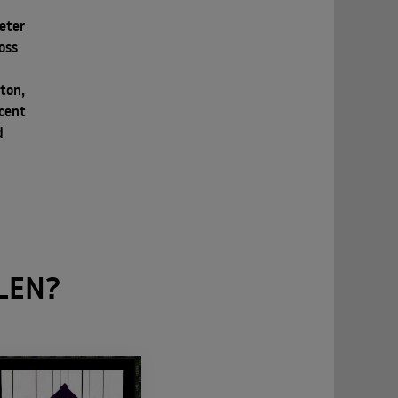
eter
oss
lton,
ncent
d
LEN?