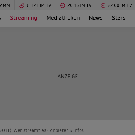
RAMM
JETZT IM TV
20:15 IM TV
22:00 IM TV
s
Streaming
Mediatheken
News
Stars
 (2011): Wer streamt es? Anbieter & Infos