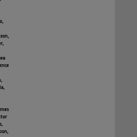
l
o,
ixon,
r,
Bea
rence
,
da,
,
James
ctor
s,
bon,