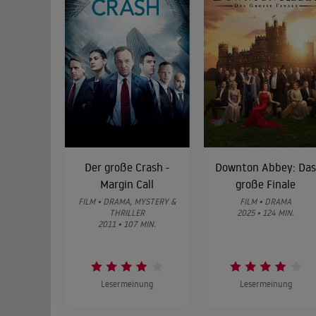
Der große Crash -
Downton Abbey: Da
Margin Call
große Finale
FILM • DRAMA, MYSTERY &
FILM • DRAMA
THRILLER
2025 • 124 MIN.
2011 • 107 MIN.
Lesermeinung
Lesermeinung