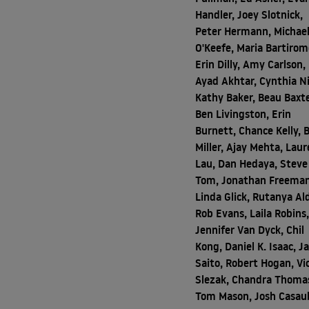
Handler, Joey Slotnick,
Peter Hermann, Michae
O'Keefe, Maria Bartirom
Erin Dilly, Amy Carlson,
Ayad Akhtar, Cynthia N
Kathy Baker, Beau Baxte
Ben Livingston, Erin
Burnett, Chance Kelly, 
Miller, Ajay Mehta, Lau
Lau, Dan Hedaya, Steve
Tom, Jonathan Freeman
Linda Glick, Rutanya Al
Rob Evans, Laila Robins
Jennifer Van Dyck, Chil
Kong, Daniel K. Isaac, 
Saito, Robert Hogan, Vi
Slezak, Chandra Thoma
Tom Mason, Josh Casau