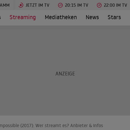
RAMM
JETZT IM TV
20:15 IM TV
22:00 IM TV
s
Streaming
Mediatheken
News
Stars
i impossible (2017): Wer streamt es? Anbieter & Infos