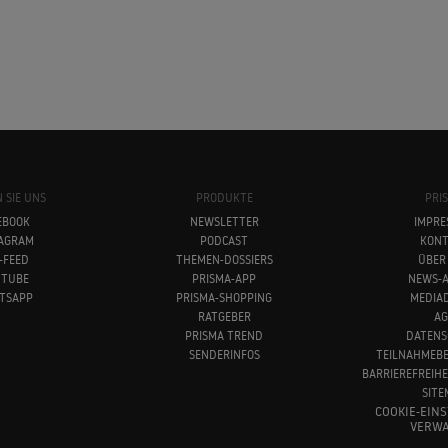
 SIE UNS
PRODUKTE
PRI
EBOOK
NEWSLETTER
IMPRE
TAGRAM
PODCAST
KONT
-FEED
THEMEN-DOSSIERS
ÜBER
UTUBE
PRISMA-APP
NEWS-A
TSAPP
PRISMA-SHOPPING
MEDIA
RATGEBER
AG
PRISMA TREND
DATENS
SENDERINFOS
TEILNAHMEB
BARRIEREFREIH
SITE
COOKIE-EIN
VERWA