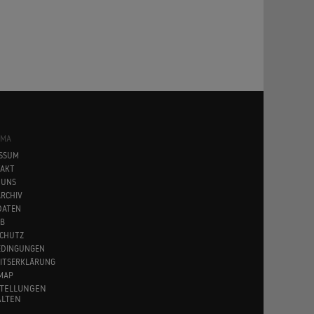
SMA
SSUM
AKT
 UNS
RCHIV
DATEN
B
CHUTZ
EDINGUNGEN
EITSERKLÄRUNG
MAP
STELLUNGEN
LTEN