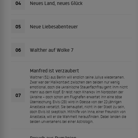
04
Neues Land, neues Glück
05
Neue Liebesabenteuer
06
Walther auf Wolke 7
Manfred ist verzaubert
Walther (51) aus Berlin will endlich seine Juliya wiedersehen.
Zwar war der Mailkontakt zwischen den beiden nur wenig
emotional, doch die ukrainische Steuerfachfrau geht ihm nicht
mehr aus dem Kopf. Er reist nach Kharkov im Nordosten der
07
Ukraine – doch schon am Flughafen erwartet ihn eine böse
Überraschung. Elvis (28) wird in Odessa von der 22-jährigen
Anastasia versetzt. Sie behauptet, nicht in der Stadt zu sein,
doch Elvis ist skeptisch. Mithilfe von Inna, einer Freundin von
Anastasia, will er die Wahrheit herausfinden. Dabei landen die
beiden unversehens bei einer Astrologin.