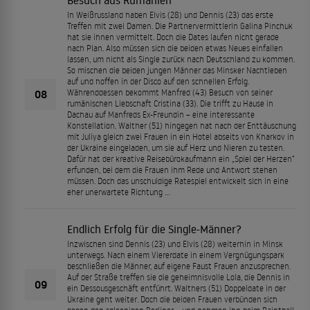
Besuch aus Rumänien
In Weißrussland haben Elvis (28) und Dennis (23) das erste
Treffen mit zwei Damen. Die Partnervermittlerin Galina Pinchuk
hat sie ihnen vermittelt. Doch die Dates laufen nicht gerade
nach Plan. Also müssen sich die beiden etwas Neues einfallen
lassen, um nicht als Single zurück nach Deutschland zu kommen.
So mischen die beiden jungen Männer das Minsker Nachtleben
auf und hoffen in der Disco auf den schnellen Erfolg.
08
Währenddessen bekommt Manfred (43) Besuch von seiner
rumänischen Liebschaft Cristina (33). Die trifft zu Hause in
Dachau auf Manfreds Ex-Freundin – eine interessante
Konstellation. Walther (51) hingegen hat nach der Enttäuschung
mit Juliya gleich zwei Frauen in ein Hotel abseits von Kharkov in
der Ukraine eingeladen, um sie auf Herz und Nieren zu testen.
Dafür hat der kreative Reisebürokaufmann ein „Spiel der Herzen“
erfunden, bei dem die Frauen ihm Rede und Antwort stehen
müssen. Doch das unschuldige Ratespiel entwickelt sich in eine
eher unerwartete Richtung …
Endlich Erfolg für die Single-Männer?
Inzwischen sind Dennis (23) und Elvis (28) weiterhin in Minsk
unterwegs. Nach einem Viererdate in einem Vergnügungspark
beschließen die Männer, auf eigene Faust Frauen anzusprechen.
Auf der Straße treffen sie die geheimnisvolle Lola, die Dennis in
09
ein Dessousgeschäft entführt. Walthers (51) Doppeldate in der
Ukraine geht weiter. Doch die beiden Frauen verbünden sich