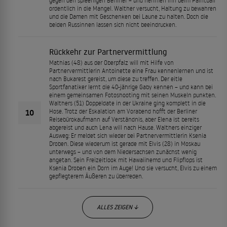
gegen den spleenigen Berliner – und nehmen ihn beim Paintball
ordentlich in die Mangel. Walther versucht, Haltung zu bewahren
und die Damen mit Geschenken bei Laune zu halten. Doch die
beiden Russinnen lassen sich nicht beeindrucken.
Rückkehr zur Partnervermittlung
Mathias (48) aus der Oberpfalz will mit Hilfe von
Partnervermittlerin Antoinette eine Frau kennenlernen und ist
nach Bukarest gereist, um diese zu treffen. Der eitle
Sportfanatiker lernt die 40-jährige Gaby kennen – und kann bei
einem gemeinsamen Fotoshooting mit seinen Muskeln punkten.
Walthers (51) Doppeldate in der Ukraine ging komplett in die
10
Hose. Trotz der Eskalation am Vorabend hofft der Berliner
Reisebürokaufmann auf Verständnis, aber Elena ist bereits
abgereist und auch Lena will nach Hause. Walthers einziger
Ausweg: Er meldet sich wieder bei Partnervermittlerin Ksenia
Droben. Diese wiederum ist gerade mit Elvis (28) in Moskau
unterwegs – und von dem Niedersachsen zunächst wenig
angetan. Sein Freizeitlook mit Hawaiihemd und Flipflops ist
Ksenia Droben ein Dorn im Auge! Und sie versucht, Elvis zu einem
gepflegterem Äußeren zu überreden.
ALLES ZEIGEN ↓