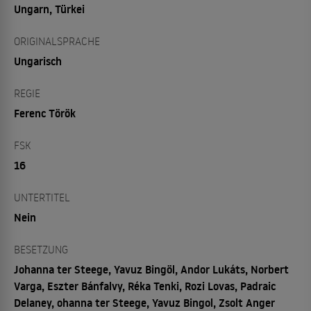
Ungarn, Türkei
ORIGINALSPRACHE
Ungarisch
REGIE
Ferenc Török
FSK
16
UNTERTITEL
Nein
BESETZUNG
Johanna ter Steege, Yavuz Bingöl, Andor Lukáts, Norbert
Varga, Eszter Bánfalvy, Réka Tenki, Rozi Lovas, Padraic
Delaney, ohanna ter Steege, Yavuz Bingol, Zsolt Anger