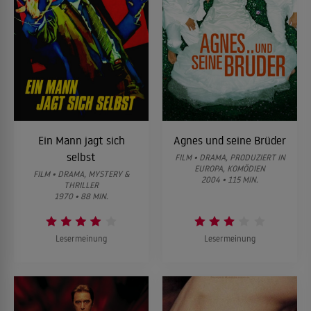
Ein Mann jagt sich
Agnes und seine Brüder
selbst
FILM • DRAMA, PRODUZIERT IN
EUROPA, KOMÖDIEN
FILM • DRAMA, MYSTERY &
2004 • 115 MIN.
THRILLER
1970 • 88 MIN.
Lesermeinung
Lesermeinung