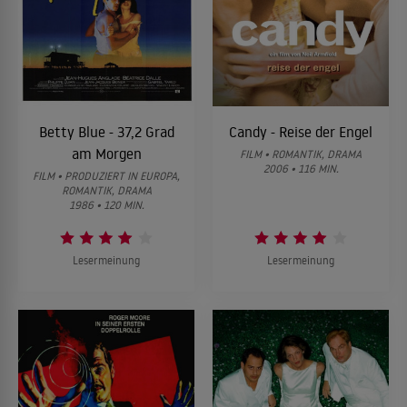
Betty Blue - 37,2 Grad
Candy - Reise der Engel
am Morgen
FILM • ROMANTIK, DRAMA
2006 • 116 MIN.
FILM • PRODUZIERT IN EUROPA,
ROMANTIK, DRAMA
1986 • 120 MIN.
Lesermeinung
Lesermeinung