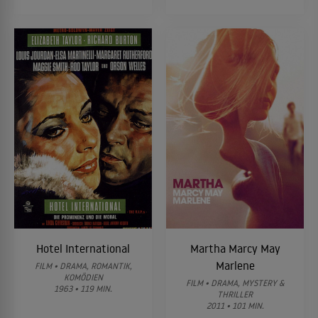
Hotel International
Martha Marcy May
Marlene
FILM • DRAMA, ROMANTIK,
KOMÖDIEN
FILM • DRAMA, MYSTERY &
1963 • 119 MIN.
THRILLER
2011 • 101 MIN.