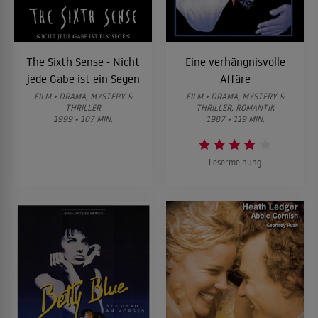
The Sixth Sense - Nicht
Eine verhängnisvolle
jede Gabe ist ein Segen
Affäre
FILM • DRAMA, MYSTERY &
FILM • DRAMA, MYSTERY &
THRILLER
THRILLER, ROMANTIK
1999 • 107 MIN.
1987 • 119 MIN.
Lesermeinung