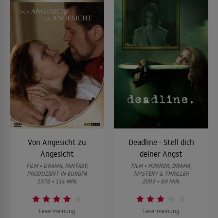
Von Angesicht zu
Deadline - Stell dich
Angesicht
deiner Angst
FILM • DRAMA, FANTASY,
FILM • HORROR, DRAMA,
PRODUZIERT IN EUROPA
MYSTERY & THRILLER
1976 • 114 MIN.
2009 • 89 MIN.
Lesermeinung
Lesermeinung