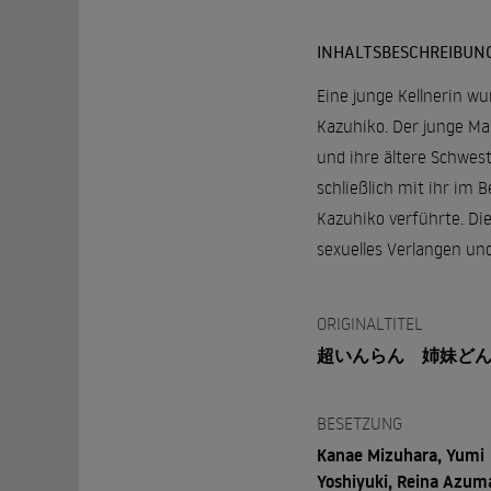
INHALTSBESCHREIBUN
Eine junge Kellnerin wu
Kazuhiko. Der junge Man
und ihre ältere Schwes
schließlich mit ihr im B
Kazuhiko verführte. Di
sexuelles Verlangen un
ORIGINALTITEL
超いんらん 姉妹ど
BESETZUNG
Kanae Mizuhara, Yumi
Yoshiyuki, Reina Azum