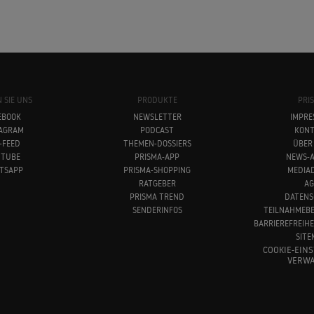
 SIE UNS
PRODUKTE
PRI
EBOOK
NEWSLETTER
IMPRE
TAGRAM
PODCAST
KONT
-FEED
THEMEN-DOSSIERS
ÜBER
UTUBE
PRISMA-APP
NEWS-A
TSAPP
PRISMA-SHOPPING
MEDIA
RATGEBER
AG
PRISMA TREND
DATENS
SENDERINFOS
TEILNAHMEB
BARRIEREFREIH
SITE
COOKIE-EIN
VERWA