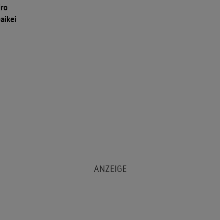
iro
aikei