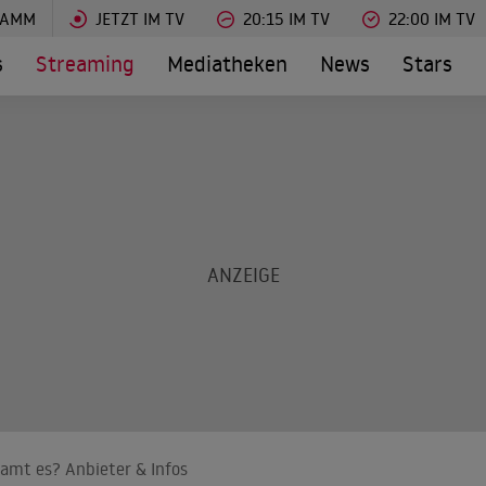
RAMM
JETZT IM TV
20:15 IM TV
22:00 IM TV
s
Streaming
Mediatheken
News
Stars
eamt es? Anbieter & Infos