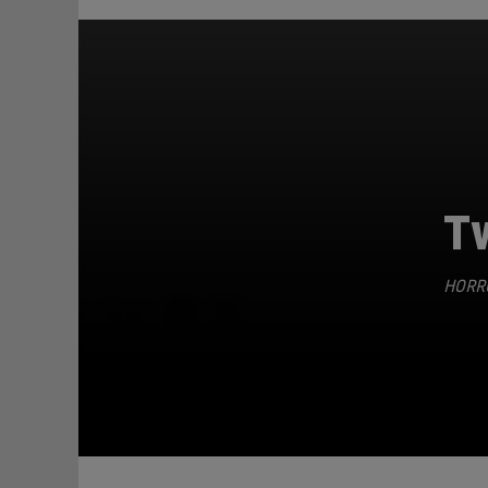
Tw
HORR
TEILEN