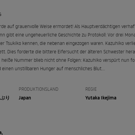
G
rde auf grauenvolle Weise ermordet! Als Hauptverdächtigen verhaf
n gibt eine ungeheuerliche Geschichte zu Protokoll: Vor drei Mona
ter Tsukiko kennen, die nebenan eingezogen waren. Kazuhiko verli
ett. Dies forderte die bittere Eifersucht der älteren Schwester hera
e heiße Nummer blieb nicht ohne Folgen: Kazuhiko verspürt nun 
d einen unstillbaren Hunger auf menschliches Blut…
PRODUKTIONSLAND
REGIE
んぶり
Japan
Yutaka Ikejima
a,