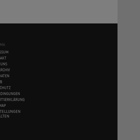
SMA
SSUM
AKT
 UNS
RCHIV
DATEN
B
CHUTZ
EDINGUNGEN
EITSERKLÄRUNG
MAP
STELLUNGEN
LTEN