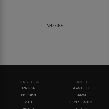
FOLGEN SIE UNS
PRODUKTE
FACEBOOK
NEWSLETTER
INSTAGRAM
PODCAST
RSS-FEED
THEMEN-DOSSIERS
YOUTUBE
PRISMA-APP