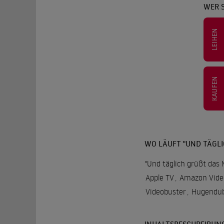
WER S
LEIHEN
KAUFEN
WO LÄUFT "UND TÄGLI
"Und täglich grüßt das 
Apple TV
,
Amazon Vide
Videobuster
,
Hugendub