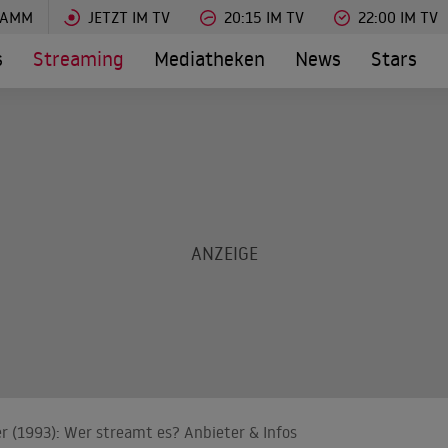
RAMM
JETZT IM TV
20:15 IM TV
22:00 IM TV
s
Streaming
Mediatheken
News
Stars
r (1993): Wer streamt es? Anbieter & Infos