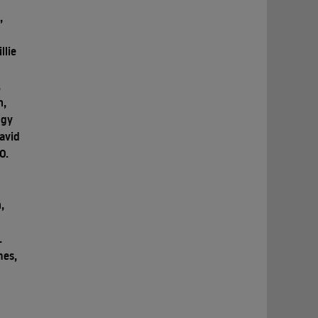
,
llie
,
h,
ggy
avid
O.
,
.
mes,