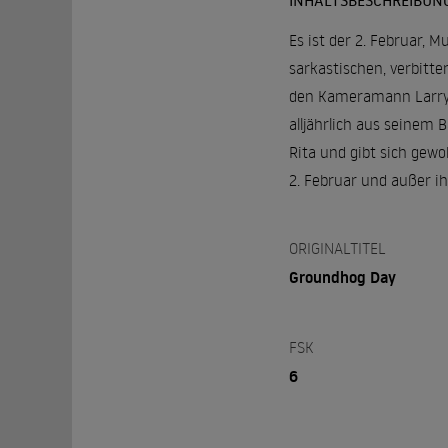
INHALTSBESCHREIBUN
Es ist der 2. Februar, 
sarkastischen, verbitt
den Kameramann Larry i
alljährlich aus seinem
Rita und gibt sich gew
2. Februar und außer 
ORIGINALTITEL
Groundhog Day
FSK
6