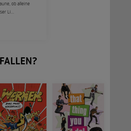
une, ob alleine
r Li...
FALLEN?