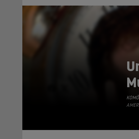
Un
M
TEILEN
KOMÖ
AMERI