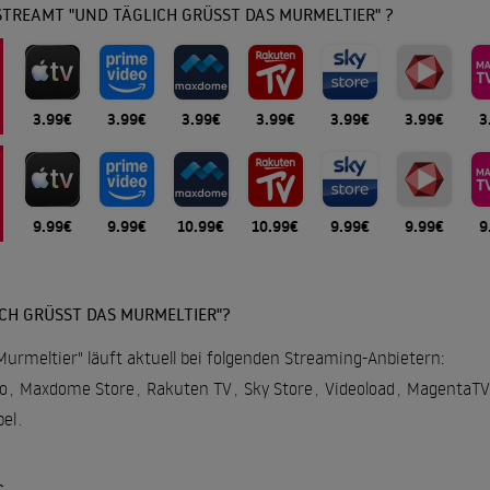
TREAMT "UND TÄGLICH GRÜSST DAS MURMELTIER" ?
3.99€
3.99€
3.99€
3.99€
3.99€
3.99€
3
9.99€
9.99€
10.99€
10.99€
9.99€
9.99€
9
CH GRÜSST DAS MURMELTIER"?
Murmeltier" läuft aktuell bei folgenden Streaming-Anbietern:
o
,
Maxdome Store
,
Rakuten TV
,
Sky Store
,
Videoload
,
MagentaTV
el
.