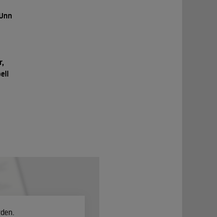
 Unn
r,
ell
rden.