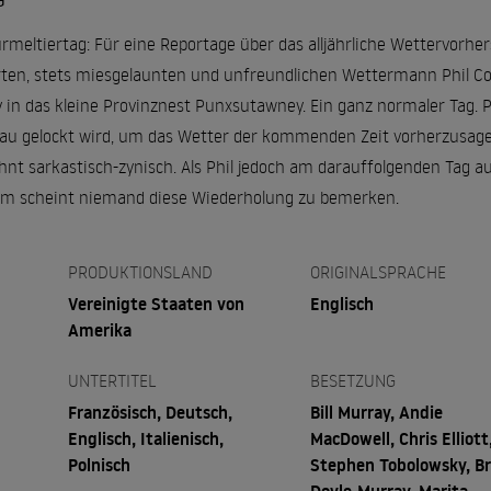
G
Murmeltiertag: Für eine Reportage über das alljährliche Wettervorhe
erten, stets miesgelaunten und unfreundlichen Wettermann Phil Co
n das kleine Provinznest Punxsutawney. Ein ganz normaler Tag. Ph
 Bau gelockt wird, um das Wetter der kommenden Zeit vorherzusagen
ohnt sarkastisch-zynisch. Als Phil jedoch am darauffolgenden Tag 
ihm scheint niemand diese Wiederholung zu bemerken.
PRODUKTIONSLAND
ORIGINALSPRACHE
Vereinigte Staaten von
Englisch
Amerika
UNTERTITEL
BESETZUNG
Französisch, Deutsch,
Bill Murray, Andie
Englisch, Italienisch,
MacDowell, Chris Elliott
Polnisch
Stephen Tobolowsky, Br