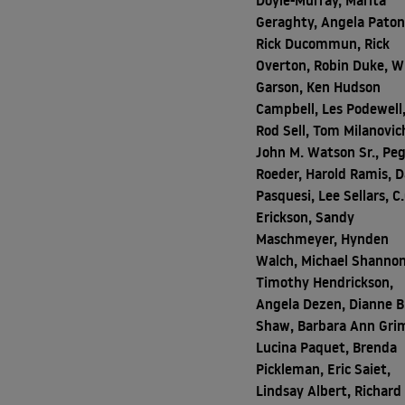
Doyle-Murray, Marita
Geraghty, Angela Paton
Rick Ducommun, Rick
Overton, Robin Duke, Wi
Garson, Ken Hudson
Campbell, Les Podewell
Rod Sell, Tom Milanovic
John M. Watson Sr., Pe
Roeder, Harold Ramis, D
Pasquesi, Lee Sellars, C.
Erickson, Sandy
Maschmeyer, Hynden
Walch, Michael Shannon
Timothy Hendrickson,
Angela Dezen, Dianne B
Shaw, Barbara Ann Gri
Lucina Paquet, Brenda
Pickleman, Eric Saiet,
Lindsay Albert, Richard