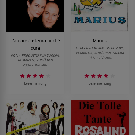
L'amore è eterno finché
Marius
dura
FILM • PRODUZIERT IN EUROPA,
ROMANTIK, KOMÖDIEN, DRAMA
FILM • PRODUZIERT IN EUROPA,
1931 • 128 MIN.
ROMANTIK, KOMÖDIEN
2004 • 108 MIN.
Lesermeinung
Lesermeinung