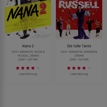
Nana 2
Die tolle Tante
FILM • ROMANTIK, MUSIK &
FILM • ROMANTIK, KOMÖDIEN,
MUSICAL, DRAMA
DRAMA
2006 • 130 MIN.
1958 • 143 MIN.
Lesermeinung
Lesermeinung