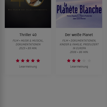
Thriller 40
Der weiße Planet
FILM • MUSIK & MUSICAL,
FILM • DOKUMENTATIONEN,
DOKUMENTATIONEN
KINDER & FAMILIE, PRODUZIERT
2023 • 89 MIN.
IN EUROPA
2006 • 86 MIN.
Lesermeinung
Lesermeinung