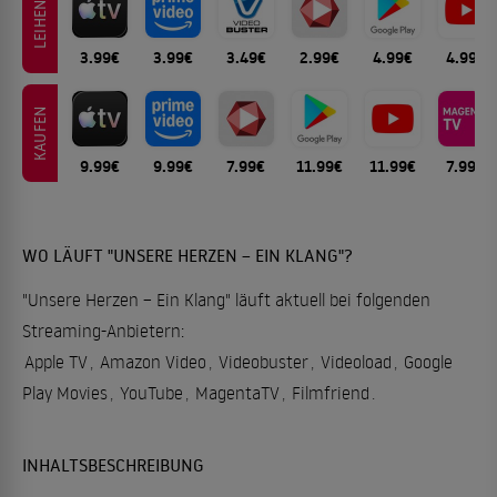
LEIHEN
3.99€
3.99€
3.49€
2.99€
4.99€
4.99€
KAUFEN
9.99€
9.99€
7.99€
11.99€
11.99€
7.99€
WO LÄUFT "UNSERE HERZEN – EIN KLANG"?
"Unsere Herzen – Ein Klang" läuft aktuell bei folgenden
Streaming-Anbietern:
Apple TV
,
Amazon Video
,
Videobuster
,
Videoload
,
Google
Play Movies
,
YouTube
,
MagentaTV
,
Filmfriend
.
INHALTSBESCHREIBUNG