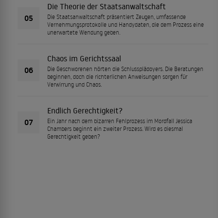
Die Theorie der Staatsanwaltschaft
05
Die Staatsanwaltschaft präsentiert Zeugen, umfassende
Vernehmungsprotokolle und Handydaten, die dem Prozess eine
unerwartete Wendung geben.
Chaos im Gerichtssaal
06
Die Geschworenen hörten die Schlussplädoyers. Die Beratungen
beginnen, doch die richterlichen Anweisungen sorgen für
Verwirrung und Chaos.
Endlich Gerechtigkeit?
07
Ein Jahr nach dem bizarren Fehlprozess im Mordfall Jessica
Chambers beginnt ein zweiter Prozess. Wird es diesmal
Gerechtigkeit geben?