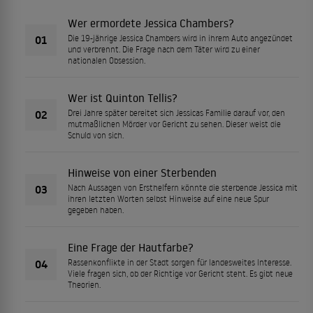
Wer ermordete Jessica Chambers?
01
Die 19-jährige Jessica Chambers wird in ihrem Auto angezündet
und verbrennt. Die Frage nach dem Täter wird zu einer
nationalen Obsession.
Wer ist Quinton Tellis?
02
Drei Jahre später bereitet sich Jessicas Familie darauf vor, den
mutmaßlichen Mörder vor Gericht zu sehen. Dieser weist die
Schuld von sich.
Hinweise von einer Sterbenden
03
Nach Aussagen von Ersthelfern könnte die sterbende Jessica mit
ihren letzten Worten selbst Hinweise auf eine neue Spur
gegeben haben.
Eine Frage der Hautfarbe?
04
Rassenkonflikte in der Stadt sorgen für landesweites Interesse.
Viele fragen sich, ob der Richtige vor Gericht steht. Es gibt neue
Theorien.