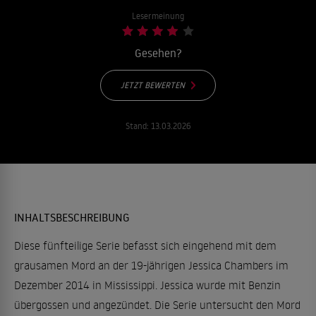
Lesermeinung
Gesehen?
JETZT BEWERTEN
Stand:
13.03.2026
INHALTSBESCHREIBUNG
Diese fünfteilige Serie befasst sich eingehend mit dem
grausamen Mord an der 19-jährigen Jessica Chambers im
Dezember 2014 in Mississippi. Jessica wurde mit Benzin
übergossen und angezündet. Die Serie untersucht den Mord