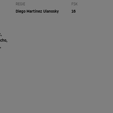
REGIE
FSK
Diego Martínez Ulanosky
16
,
cho,
,