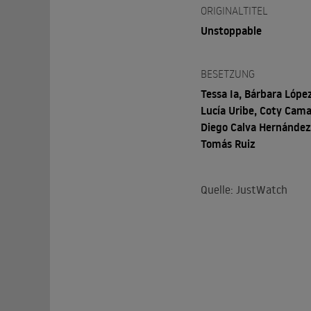
ORIGINALTITEL
Unstoppable
BESETZUNG
Tessa Ia, Bárbara López
Lucía Uribe, Coty Cama
Diego Calva Hernández
Tomás Ruiz
Quelle: JustWatch