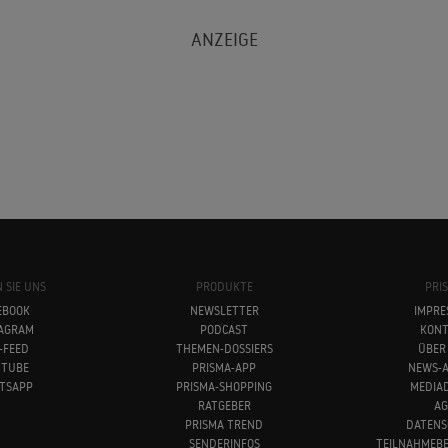
 SIE UNS
PRODUKTE
PRI
EBOOK
NEWSLETTER
IMPRE
TAGRAM
PODCAST
KONT
-FEED
THEMEN-DOSSIERS
ÜBER
UTUBE
PRISMA-APP
NEWS-A
TSAPP
PRISMA-SHOPPING
MEDIA
RATGEBER
AG
PRISMA TREND
DATENS
SENDERINFOS
TEILNAHMEB