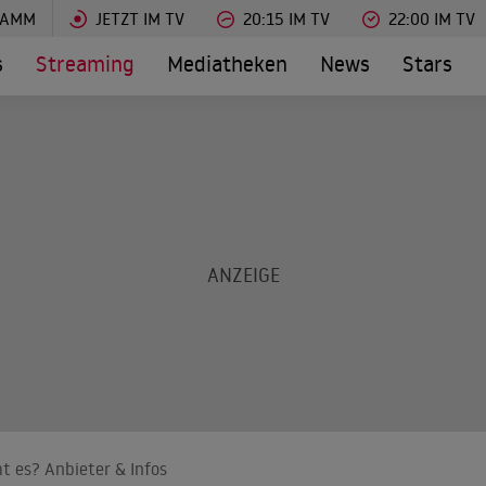
RAMM
JETZT IM TV
20:15 IM TV
22:00 IM TV
s
Streaming
Mediatheken
News
Stars
t es? Anbieter & Infos