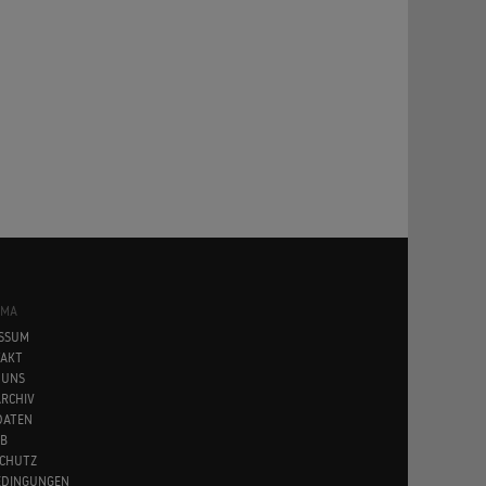
SMA
SSUM
AKT
 UNS
RCHIV
DATEN
B
CHUTZ
EDINGUNGEN