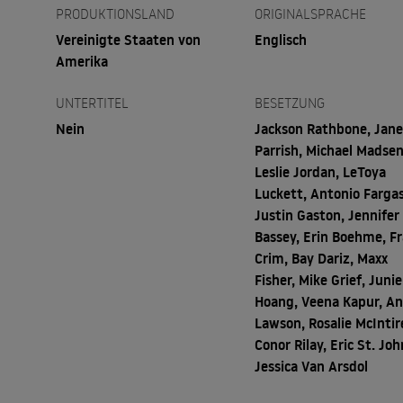
PRODUKTIONSLAND
ORIGINALSPRACHE
Vereinigte Staaten von
Englisch
Amerika
UNTERTITEL
BESETZUNG
Nein
Jackson Rathbone, Jane
Parrish, Michael Madsen
Leslie Jordan, LeToya
Luckett, Antonio Fargas
Justin Gaston, Jennifer
Bassey, Erin Boehme, F
Crim, Bay Dariz, Maxx
Fisher, Mike Grief, Junie
Hoang, Veena Kapur, A
Lawson, Rosalie McIntir
Conor Rilay, Eric St. Joh
Jessica Van Arsdol