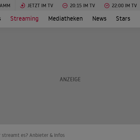
RAMM
JETZT IM TV
20:15 IM TV
22:00 IM TV
s
Streaming
Mediatheken
News
Stars
 streamt es? Anbieter & Infos