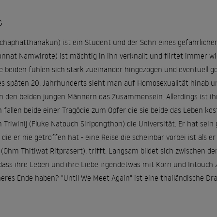
G
haphatthanakun) ist ein Student und der Sohn eines gefährliche
nat Namwirote) ist mächtig in ihn verknallt und flirtet immer wie
ie beiden fühlen sich stark zueinander hingezogen und eventuell 
des späten 20. Jahrhunderts sieht man auf Homosexualität hinab un
n den beiden jungen Männern das Zusammensein. Allerdings ist ihre
 fallen beide einer Tragödie zum Opfer die sie beide das Leben kos
 Triwinij (Fluke Natouch Siripongthon) die Universität. Er hat sei
 die er nie getroffen hat - eine Reise die scheinbar vorbei ist a
(Ohm Thitiwat Ritprasert), trifft. Langsam bildet sich zwischen d
ass ihre Leben und ihre Liebe irgendetwas mit Korn und Intouch zu
cheres Ende haben? "Until We Meet Again" ist eine thailändische 