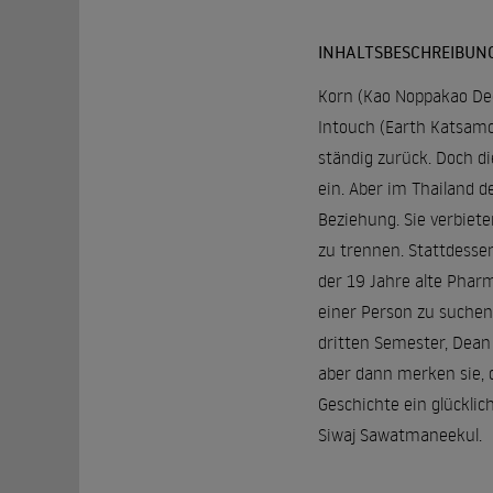
INHALTSBESCHREIBUN
Korn (Kao Noppakao Dec
Intouch (Earth Katsamon
ständig zurück. Doch d
ein. Aber im Thailand 
Beziehung. Sie verbiete
zu trennen. Stattdessen
der 19 Jahre alte Pharm
einer Person zu suchen
dritten Semester, Dean 
aber dann merken sie, d
Geschichte ein glückli
Siwaj Sawatmaneekul.