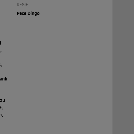
REGIE
Pece Dingo
l
,
,
rank
nzu
e,
n,