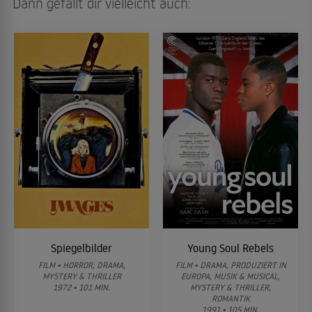
Dann gefällt dir vielleicht auch:
Spiegelbilder
Young Soul Rebels
FILM • HORROR, DRAMA,
FILM • DRAMA, PRODUZIERT IN
MYSTERY & THRILLER
EUROPA, MUSIK & MUSICAL,
1972 • 101 MIN.
MYSTERY & THRILLER,
ROMANTIK
1991 • 105 MIN.