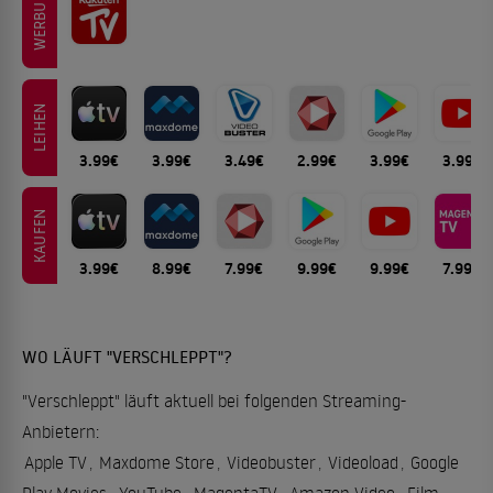
WERBUNG
LEIHEN
3.99€
3.99€
3.49€
2.99€
3.99€
3.99€
KAUFEN
3.99€
8.99€
7.99€
9.99€
9.99€
7.99€
WO LÄUFT "VERSCHLEPPT"?
"Verschleppt" läuft aktuell bei folgenden Streaming-
Anbietern:
Apple TV
,
Maxdome Store
,
Videobuster
,
Videoload
,
Google