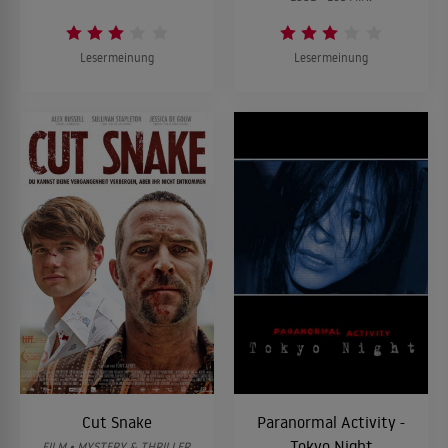
Lesermeinung
Lesermeinung
Cut Snake
Paranormal Activity -
Tokyo Night
FILM • MYSTERY & THRILLER,