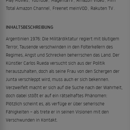
Play Movies
,
YouTube
,
MagentaTV
,
Amazon Video
,
Film
Total Amazon Channel
,
Freenet meinVOD
,
Rakuten TV
.
INHALTSBESCHREIBUNG
Argentinien 1976: Die Militärdiktatur regiert mit blutigem
Terror, Tausende verschwinden in den Folterkellern des
Regimes, Angst und Schrecken beherrschen das Land. Der
Künstler Carlos Rueda versucht sich aus der Politik
herauszuhalten, doch als seine Frau von den Schergen der
Junta verschleppt wird, muss auch er sich bekennen.
Verzweifelt macht er sich auf die Suche nach der Wahrheit,
doch dabei stößt er auf ein rätselhaftes Phänomen:
Plötzlich scheint es, als verfüge er über seherische
Fähigkeiten – als trete er in seinen Visionen mit den
Verschwunden in Kontakt.