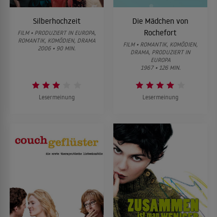
Silberhochzeit
Die Mädchen von
Rochefort
FILM • PRODUZIERT IN EUROPA,
ROMANTIK, KOMÖDIEN, DRAMA
FILM • ROMANTIK, KOMÖDIEN,
2006 • 90 MIN.
DRAMA, PRODUZIERT IN
EUROPA
1967 • 126 MIN.
Lesermeinung
Lesermeinung