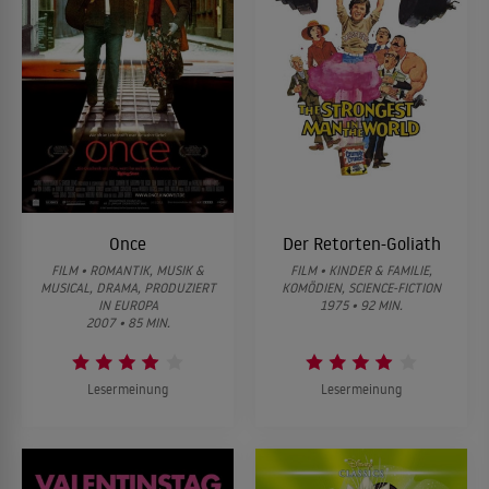
Once
Der Retorten-Goliath
FILM • ROMANTIK, MUSIK &
FILM • KINDER & FAMILIE,
MUSICAL, DRAMA, PRODUZIERT
KOMÖDIEN, SCIENCE-FICTION
IN EUROPA
1975 • 92 MIN.
2007 • 85 MIN.
Lesermeinung
Lesermeinung