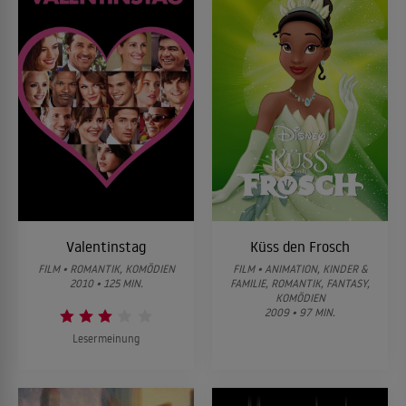
Valentinstag
Küss den Frosch
FILM • ROMANTIK, KOMÖDIEN
FILM • ANIMATION, KINDER &
2010 • 125 MIN.
FAMILIE, ROMANTIK, FANTASY,
KOMÖDIEN
2009 • 97 MIN.
Lesermeinung