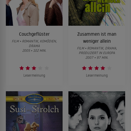
Couchgeflüster
Zusammen ist man
weniger allein
FILM • ROMANTIK, KOMÖDIEN,
DRAMA
FILM • ROMANTIK, DRAMA,
2005 • 102 MIN.
PRODUZIERT IN EUROPA
2007 • 97 MIN.
Lesermeinung
Lesermeinung