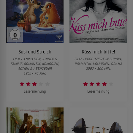
Susi und Strolch
Küss mich bitte!
FILM • ANIMATION, KINDER &
FILM • PRODUZIERT IN EUROPA,
FAMILIE, ROMANTIK, KOMÖDIEN,
ROMANTIK, KOMÖDIEN, DRAMA
ACTION & ABENTEUER
2007 • 100 MIN.
1955 • 76 MIN.
Lesermeinung
Lesermeinung