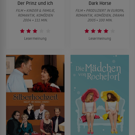
Der Prinz und ich
Dark Horse
FILM • KINDER & FAMILIE,
FILM • PRODUZIERT IN EUROPA,
ROMANTIK, KOMÖDIEN
ROMANTIK, KOMÖDIEN, DRAMA
2004 • 111 MIN.
2005 • 100 MIN.
Lesermeinung
Lesermeinung