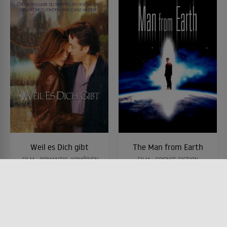
Weil es Dich gibt
The Man from Earth
FILM • ROMANTIK, KOMÖDIEN
FILM • SCIENCE-FICTION,
2001 • 90 MIN.
FANTASY, DRAMA
2007 • 87 MIN.
Lesermeinung