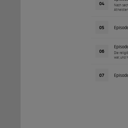
04
Nach sech
Atheisten
05
Episod
Episod
06
Die religi
war, und 
07
Episod