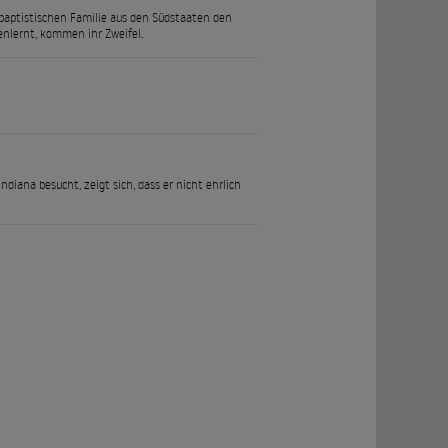
 baptistischen Familie aus den Südstaaten den
enlernt, kommen ihr Zweifel.
Indiana besucht, zeigt sich, dass er nicht ehrlich