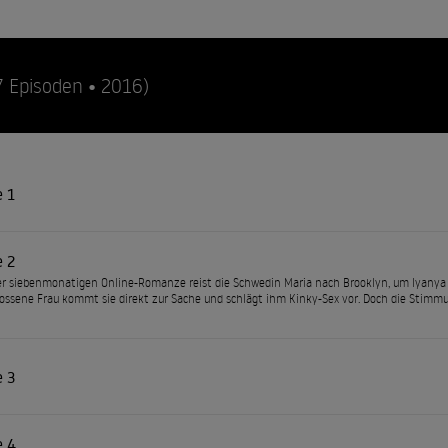
7 Episoden • 2016)
e 1
e 2
r siebenmonatigen Online-Romanze reist die Schwedin Maria nach Brooklyn, um Iyanya end
ossene Frau kommt sie direkt zur Sache und schlägt ihm Kinky-Sex vor. Doch die Stimmun
e 3
e 4