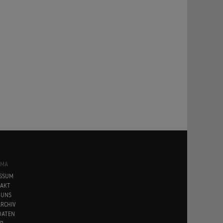
SMA
SSUM
AKT
 UNS
RCHIV
DATEN