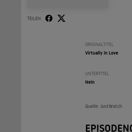
TEILEN
ORIGINALTITEL
Virtually in Love
UNTERTITEL
Nein
Quelle: JustWatch
EPISODEN