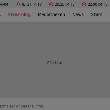
RAMM
JETZT IM TV
20:15 IM TV
22:00 IM TV
s
Streaming
Mediatheken
News
Stars
reamt es? Anbieter & Infos