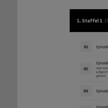
1. Staffel 1
(
01
Episod
Episod
02
Nach eine
aufgeschl
gesteht.
03
Episod
Episod