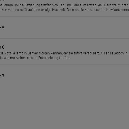
s Jahren Online-Beziehung treffen sich Ken und Ciera zum ersten Mal. Ciera stellt ihrer
 Ken vor und hofft auf eine baldige Hochzeit. Doch als sie Kens Leben in New York kenn
e 5
e 6
öse Natalie lernt in Denver Morgan kennen, der sie sofort verzaubert. Als er sie jedoch in 
Natalie muss eine schwere Entscheidung treffen.
e 7