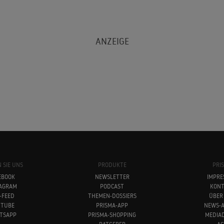
 SIE UNS
PRODUKTE
PRI
EBOOK
NEWSLETTER
IMPRE
TAGRAM
PODCAST
KONT
-FEED
THEMEN-DOSSIERS
ÜBER
UTUBE
PRISMA-APP
NEWS-A
TSAPP
PRISMA-SHOPPING
MEDIA