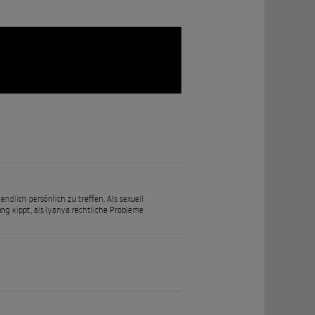
lich persönlich zu treffen. Als sexuell
g kippt, als Iyanya rechtliche Probleme