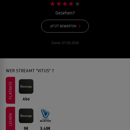
Gesehen?
JETZT BEWERTEN
Stand:
07.08.2026
WER STREAMT "VITUS" ?
FLATRATE
Abo
LEIHEN
6€
3.49€