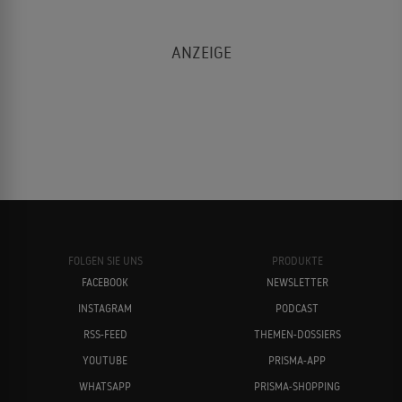
FOLGEN SIE UNS
PRODUKTE
FACEBOOK
NEWSLETTER
INSTAGRAM
PODCAST
RSS-FEED
THEMEN-DOSSIERS
YOUTUBE
PRISMA-APP
WHATSAPP
PRISMA-SHOPPING