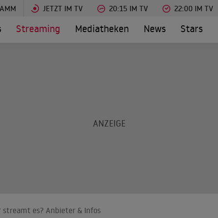
RAMM
JETZT IM TV
20:15 IM TV
22:00 IM TV
s
Streaming
Mediatheken
News
Stars
 streamt es? Anbieter & Infos