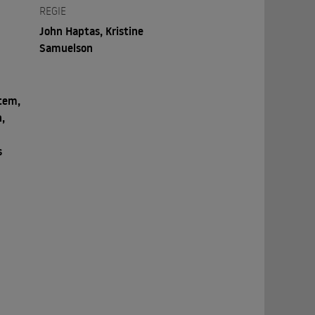
REGIE
John Haptas, Kristine
Samuelson
tem,
n,
s