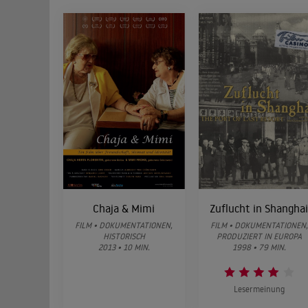
Chaja & Mimi
Zuflucht in Shangha
FILM • DOKUMENTATIONEN,
FILM • DOKUMENTATIONEN,
HISTORISCH
PRODUZIERT IN EUROPA
2013 • 10 MIN.
1998 • 79 MIN.
Lesermeinung