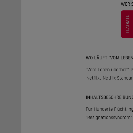
WER 
FLATRATE
WO LÄUFT "VOM LEBEN
"Vom Leben überholt" lä
Netflix
,
Netflix Standa
INHALTSBESCHREIBUN
Für Hunderte Flüchtling
"Resignationssyndrom".