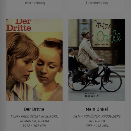
Lesermeinung
Lesermeinung
Der Dritte
Mein Onkel
FILM • PRODUZIERT IN EUROPA,
FILM • KOMÖDIEN, PRODUZIERT
ROMANTIK, DRAMA
IN EUROPA
1972 • 107 MIN.
1958 • 118 MIN.