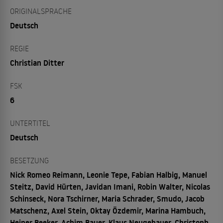
ORIGINALSPRACHE
Deutsch
REGIE
Christian Ditter
FSK
6
UNTERTITEL
Deutsch
BESETZUNG
Nick Romeo Reimann, Leonie Tepe, Fabian Halbig, Manuel
Steitz, David Hürten, Javidan Imani, Robin Walter, Nicolas
Schinseck, Nora Tschirner, Maria Schrader, Smudo, Jacob
Matschenz, Axel Stein, Oktay Özdemir, Marina Hambuch,
Heiner Beeker, Achim Bauer, Klaus Neugebauer, Christoph