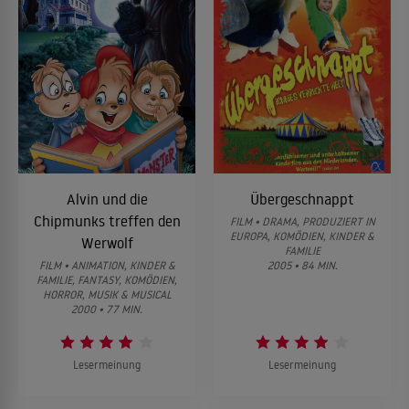
Alvin und die
Übergeschnappt
Chipmunks treffen den
FILM • DRAMA, PRODUZIERT IN
EUROPA, KOMÖDIEN, KINDER &
Werwolf
FAMILIE
FILM • ANIMATION, KINDER &
2005 • 84 MIN.
FAMILIE, FANTASY, KOMÖDIEN,
HORROR, MUSIK & MUSICAL
2000 • 77 MIN.
Lesermeinung
Lesermeinung