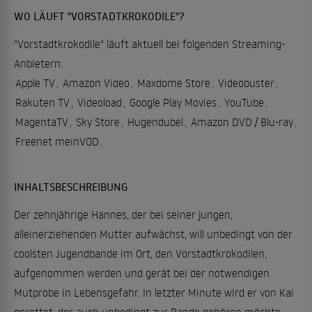
WO LÄUFT "VORSTADTKROKODILE"?
"Vorstadtkrokodile" läuft aktuell bei folgenden Streaming-
Anbietern:
Apple TV
,
Amazon Video
,
Maxdome Store
,
Videobuster
,
Rakuten TV
,
Videoload
,
Google Play Movies
,
YouTube
,
MagentaTV
,
Sky Store
,
Hugendubel
,
Amazon DVD / Blu-ray
,
Freenet meinVOD
.
INHALTSBESCHREIBUNG
Der zehnjährige Hannes, der bei seiner jungen,
alleinerziehenden Mutter aufwächst, will unbedingt von der
coolsten Jugendbande im Ort, den Vorstadtkrokodilen,
aufgenommen werden und gerät bei der notwendigen
Mutprobe in Lebensgefahr. In letzter Minute wird er von Kai