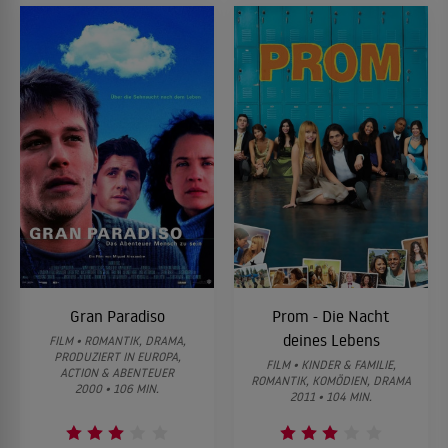
Gran Paradiso
Prom - Die Nacht
deines Lebens
FILM • ROMANTIK, DRAMA,
PRODUZIERT IN EUROPA,
FILM • KINDER & FAMILIE,
ACTION & ABENTEUER
ROMANTIK, KOMÖDIEN, DRAMA
2000 • 106 MIN.
2011 • 104 MIN.