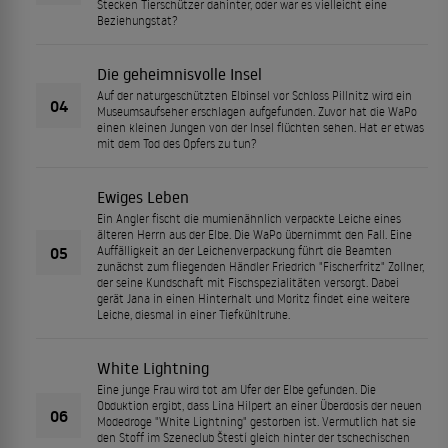
Stecken Tierschützer dahinter, oder war es vielleicht eine
Beziehungstat?
Die geheimnisvolle Insel
Auf der naturgeschützten Elbinsel vor Schloss Pillnitz wird ein
04
Museumsaufseher erschlagen aufgefunden. Zuvor hat die WaPo
einen kleinen Jungen von der Insel flüchten sehen. Hat er etwas
mit dem Tod des Opfers zu tun?
Ewiges Leben
Ein Angler fischt die mumienähnlich verpackte Leiche eines
älteren Herrn aus der Elbe. Die WaPo übernimmt den Fall. Eine
05
Auffälligkeit an der Leichenverpackung führt die Beamten
zunächst zum fliegenden Händler Friedrich "Fischerfritz" Zollner,
der seine Kundschaft mit Fischspezialitäten versorgt. Dabei
gerät Jana in einen Hinterhalt und Moritz findet eine weitere
Leiche, diesmal in einer Tiefkühltruhe.
White Lightning
Eine junge Frau wird tot am Ufer der Elbe gefunden. Die
Obduktion ergibt, dass Lina Hilpert an einer Überdosis der neuen
06
Modedroge "White Lightning" gestorben ist. Vermutlich hat sie
den Stoff im Szeneclub Štestí gleich hinter der tschechischen