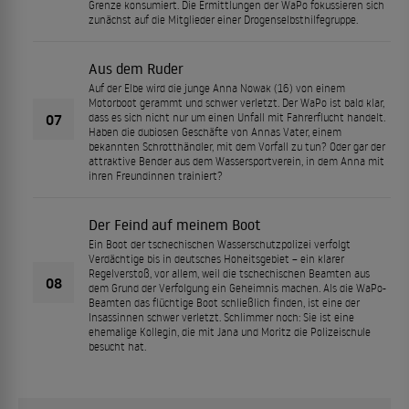
Grenze konsumiert. Die Ermittlungen der WaPo fokussieren sich
zunächst auf die Mitglieder einer Drogenselbsthilfegruppe.
Aus dem Ruder
Auf der Elbe wird die junge Anna Nowak (16) von einem
Motorboot gerammt und schwer verletzt. Der WaPo ist bald klar,
07
dass es sich nicht nur um einen Unfall mit Fahrerflucht handelt.
Haben die dubiosen Geschäfte von Annas Vater, einem
bekannten Schrotthändler, mit dem Vorfall zu tun? Oder gar der
attraktive Bender aus dem Wassersportverein, in dem Anna mit
ihren Freundinnen trainiert?
Der Feind auf meinem Boot
Ein Boot der tschechischen Wasserschutzpolizei verfolgt
Verdächtige bis in deutsches Hoheitsgebiet – ein klarer
Regelverstoß, vor allem, weil die tschechischen Beamten aus
08
dem Grund der Verfolgung ein Geheimnis machen. Als die WaPo-
Beamten das flüchtige Boot schließlich finden, ist eine der
Insassinnen schwer verletzt. Schlimmer noch: Sie ist eine
ehemalige Kollegin, die mit Jana und Moritz die Polizeischule
besucht hat.