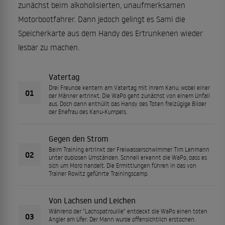
zunächst beim alkoholisierten, unaufmerksamen
Motorbootfahrer. Dann jedoch gelingt es Sami die
Speicherkarte aus dem Handy des Ertrunkenen wieder
lesbar zu machen.
Vatertag
Drei Freunde kentern am Vatertag mit ihrem Kanu, wobei einer
01
der Männer ertrinkt. Die WaPo geht zunächst von einem Unfall
aus. Doch dann enthüllt das Handy des Toten freizügige Bilder
der Ehefrau des Kanu-Kumpels.
Gegen den Strom
Beim Training ertrinkt der Freiwasserschwimmer Tim Lehmann
02
unter dubiosen Umständen. Schnell erkennt die WaPo, dass es
sich um Mord handelt. Die Ermittlungen führen in das von
Trainer Rowitz geführte Trainingscamp.
Von Lachsen und Leichen
Während der "Lachspatrouille" entdeckt die WaPo einen toten
03
Angler am Ufer. Der Mann wurde offensichtlich erstochen.