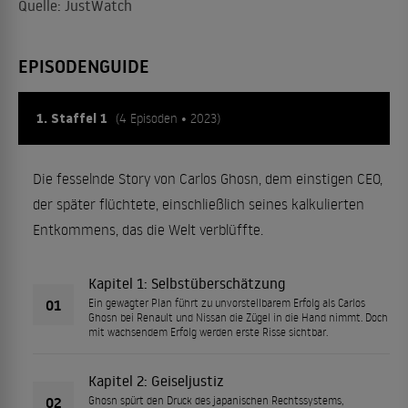
Quelle: JustWatch
EPISODENGUIDE
1. Staffel 1
(4 Episoden • 2023)
Die fesselnde Story von Carlos Ghosn, dem einstigen CEO,
der später flüchtete, einschließlich seines kalkulierten
Entkommens, das die Welt verblüffte.
Kapitel 1: Selbstüberschätzung
01
Ein gewagter Plan führt zu unvorstellbarem Erfolg als Carlos
Ghosn bei Renault und Nissan die Zügel in die Hand nimmt. Doch
mit wachsendem Erfolg werden erste Risse sichtbar.
Kapitel 2: Geiseljustiz
02
Ghosn spürt den Druck des japanischen Rechtssystems,