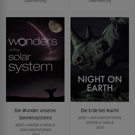
Lesermeinung
Lesermeinung
Die Wunder unseres
Die Erde bei Nacht
Sonnensystems
SERIE • DOKUMENTATIONEN,
KINDER & FAMILIE
SERIE • KINDER & FAMILIE,
2020
DOKUMENTATIONEN
2010