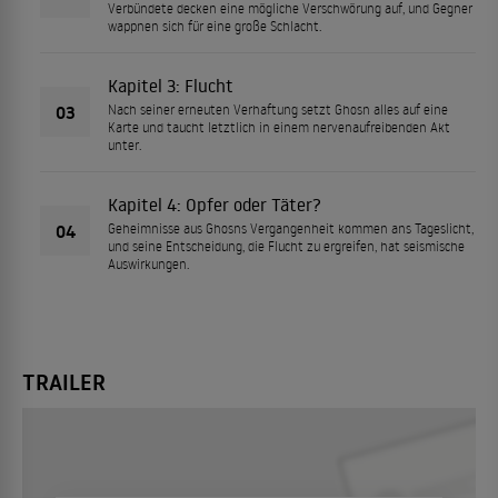
Verbündete decken eine mögliche Verschwörung auf, und Gegner
wappnen sich für eine große Schlacht.
Kapitel 3: Flucht
03
Nach seiner erneuten Verhaftung setzt Ghosn alles auf eine
Karte und taucht letztlich in einem nervenaufreibenden Akt
unter.
Kapitel 4: Opfer oder Täter?
04
Geheimnisse aus Ghosns Vergangenheit kommen ans Tageslicht,
und seine Entscheidung, die Flucht zu ergreifen, hat seismische
Auswirkungen.
TRAILER