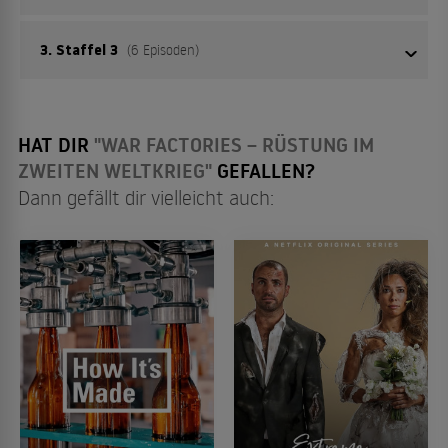
3. Staffel 3
(6 Episoden)
01
Schlacht ums schwarze Gold
01
Episode 1
HAT DIR
"WAR FACTORIES – RÜSTUNG IM
02
Fiat und die Faschisten
ZWEITEN WELTKRIEG"
GEFALLEN?
Dann gefällt dir vielleicht auch:
02
Episode 2
03
Der Volkswagen
03
Episode 3
04
Atomares Wettrüsten
04
Episode 4
05
Vom Kamikaze-Flugzeug zum Highspeed-Zug
05
Episode 5