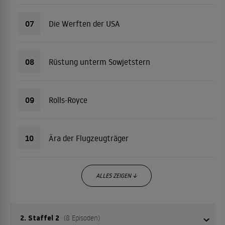
07
Die Werften der USA
08
Rüstung unterm Sowjetstern
09
Rolls-Royce
10
Ära der Flugzeugträger
ALLES ZEIGEN ↓
2. Staffel 2
(8 Episoden)