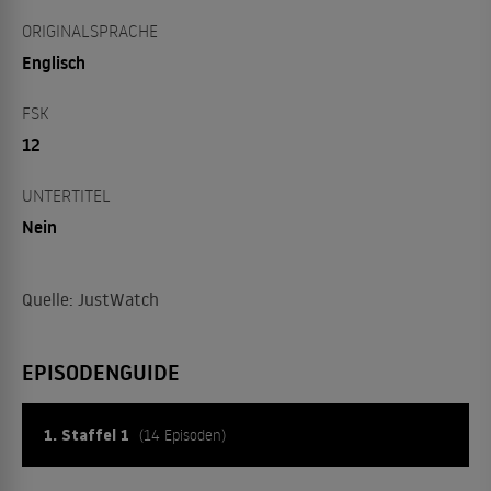
ORIGINALSPRACHE
Englisch
FSK
12
UNTERTITEL
Nein
Quelle: JustWatch
EPISODENGUIDE
1. Staffel 1
(14 Episoden)