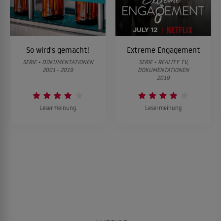
06
Der legendäre Bomber der Royal Air Force
06
Episode 6
07
Colt und Kalaschnikow
So wird's gemacht!
Extreme Engagement
SERIE • DOKUMENTATIONEN
SERIE • REALITY TV,
2001 - 2019
DOKUMENTATIONEN
08
Die ersten Mega-Fabriken
2019
Lesermeinung
Lesermeinung