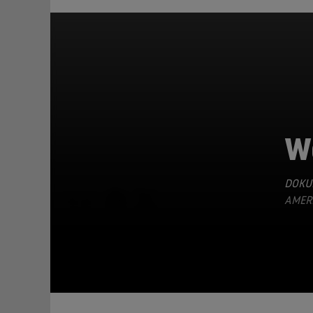
W
DOKU
TEILEN
AMERI