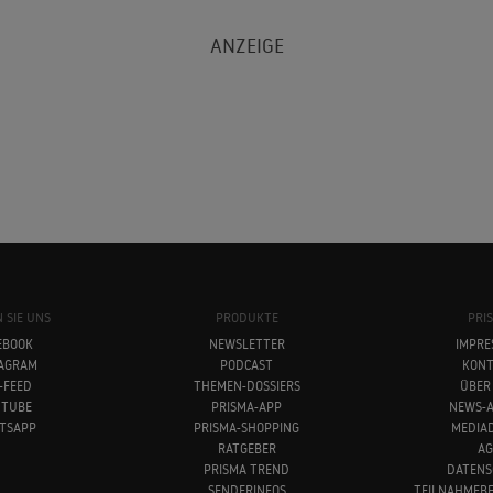
 SIE UNS
PRODUKTE
PRI
EBOOK
NEWSLETTER
IMPRE
TAGRAM
PODCAST
KONT
-FEED
THEMEN-DOSSIERS
ÜBER
UTUBE
PRISMA-APP
NEWS-A
TSAPP
PRISMA-SHOPPING
MEDIA
RATGEBER
AG
PRISMA TREND
DATENS
SENDERINFOS
TEILNAHMEB