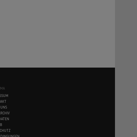
SMA
SSUM
AKT
 UNS
RCHIV
DATEN
B
CHUTZ
EDINGUNGEN