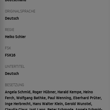
ORIGINALSPRACHE
Deutsch
REGIE
Heiko Schier
FSK
FSK16
UNTERTITEL
Deutsch
BESETZUNG
Angela Schmid, Roger Hübner, Harald Kempe, Heino
Ferch, Wolfgang Bathke, Paul Wenning, Eberhard Prüter,
Inge Herbrecht, Hans Walter Klein, Gerold Wunstel,
Claudia Claus, Isot Lang, Peter Schmode, Angela Schmid-