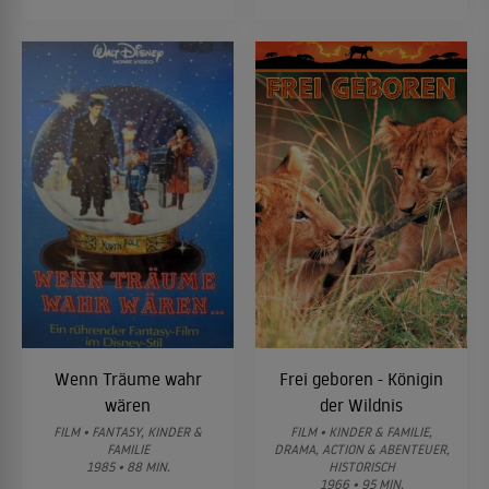
Wenn Träume wahr
Frei geboren - Königin
wären
der Wildnis
FILM • FANTASY, KINDER &
FILM • KINDER & FAMILIE,
FAMILIE
DRAMA, ACTION & ABENTEUER,
1985 • 88 MIN.
HISTORISCH
1966 • 95 MIN.