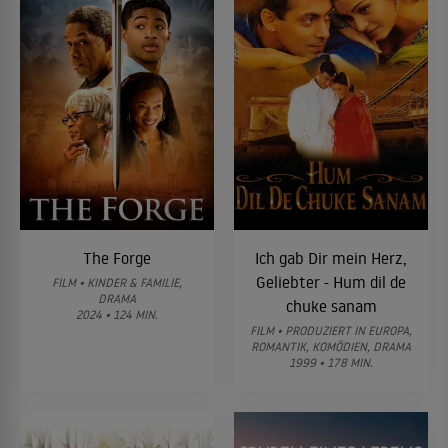
The Forge
Ich gab Dir mein Herz,
Geliebter - Hum dil de
FILM • KINDER & FAMILIE,
DRAMA
chuke sanam
2024 • 124 MIN.
FILM • PRODUZIERT IN EUROPA,
ROMANTIK, KOMÖDIEN, DRAMA
1999 • 178 MIN.