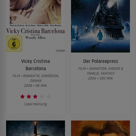
Vicky Cristina
Der Polarexpress
Barcelona
FILM • ANIMATION, KINDER &
FAMILIE, FANTASY
FILM • ROMANTIK, KOMÖDIEN,
2004 • 100 MIN.
DRAMA
2008 • 96 MIN.
Lesermeinung