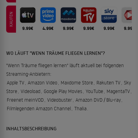
KAUFEN
9.99€
4.99€
9.99€
9.99€
9.99€
9.99€
WO LÄUFT "WENN TRÄUME FLIEGEN LERNEN"?
"Wenn Träume fliegen lernen" läuft aktuell bei folgenden
Streaming-Anbietern:
Apple TV
,
Amazon Video
,
Maxdome Store
,
Rakuten TV
,
Sky
Store
,
Videoload
,
Google Play Movies
,
YouTube
,
MagentaTV
,
Freenet meinVOD
,
Videobuster
,
Amazon DVD / Blu-ray
,
Filmlegenden Amazon Channel
,
Thalia
.
INHALTSBESCHREIBUNG