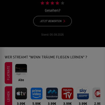
Gesehen?
JETZT BEWERTEN
Stand:
06.08.2026
WER STREAMT "WENN TRÄUME FLIEGEN LERNEN" ?
FLATRATE
Abo
LEIHEN
3.99€
5.99€
3.99€
3.99€
3.99€
2.99€