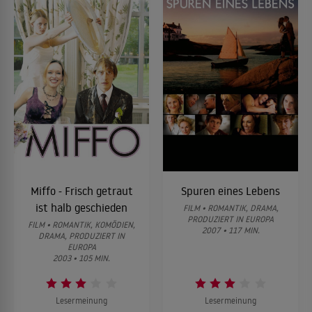
Miffo - Frisch getraut
Spuren eines Lebens
ist halb geschieden
FILM • ROMANTIK, DRAMA,
PRODUZIERT IN EUROPA
FILM • ROMANTIK, KOMÖDIEN,
2007 • 117 MIN.
DRAMA, PRODUZIERT IN
EUROPA
2003 • 105 MIN.
Lesermeinung
Lesermeinung