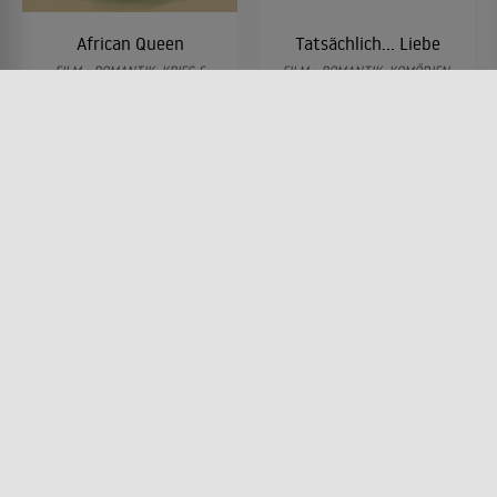
African Queen
Tatsächlich... Liebe
FILM • ROMANTIK, KRIEG &
FILM • ROMANTIK, KOMÖDIEN,
MILITÄR, DRAMA, ACTION &
DRAMA
ABENTEUER
2003 • 135 MIN.
1952 • 105 MIN.
Lesermeinung