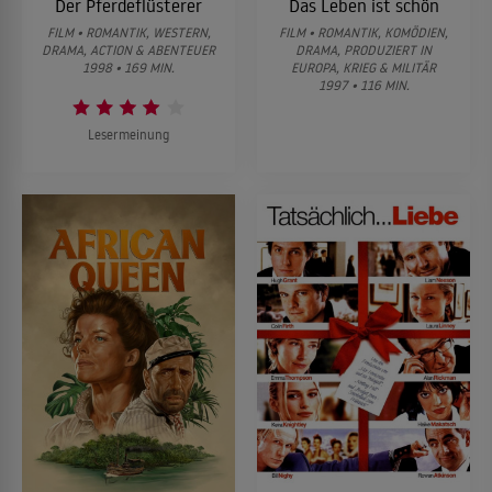
Der Pferdeflüsterer
Das Leben ist schön
FILM • ROMANTIK, WESTERN,
FILM • ROMANTIK, KOMÖDIEN,
DRAMA, ACTION & ABENTEUER
DRAMA, PRODUZIERT IN
1998 • 169 MIN.
EUROPA, KRIEG & MILITÄR
1997 • 116 MIN.
Lesermeinung