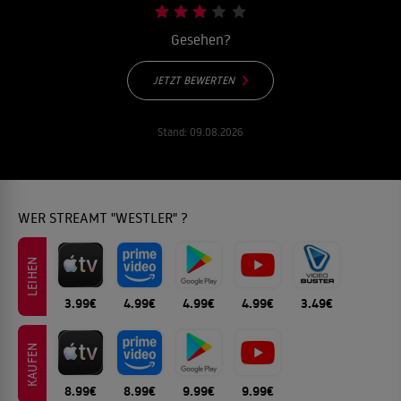
Gesehen?
JETZT BEWERTEN
Stand:
09.08.2026
WER STREAMT "WESTLER" ?
LEIHEN
3.99€
4.99€
4.99€
4.99€
3.49€
KAUFEN
8.99€
8.99€
9.99€
9.99€