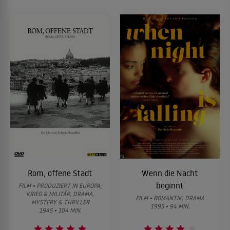
Rom, offene Stadt
Wenn die Nacht
beginnt
FILM • PRODUZIERT IN EUROPA,
KRIEG & MILITÄR, DRAMA,
FILM • ROMANTIK, DRAMA
MYSTERY & THRILLER
1995 • 94 MIN.
1945 • 104 MIN.