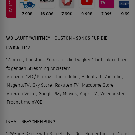
KAUFEN
7.99€
16.89€
7.99€
9.99€
7.99€
9.99€
WO LÄUFT "WHITNEY HOUSTON - SONGS FÜR DIE
EWIGKEIT"?
"Whitney Houston - Songs für die Ewigkeit" läuft aktuell bei
folgenden Streaming-Anbietern:
Amazon DVD / Blu-ray
,
Hugendubel
,
Videoload
,
YouTube
,
MagentaTV
,
Sky Store
,
Rakuten TV
,
Maxdome Store
,
Amazon Video
,
Google Play Movies
,
Apple TV
,
Videobuster
,
Freenet meinVOD
.
INHALTSBESCHREIBUNG
"I Wanna Dance with Somebody", "One Moment in Time" und