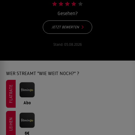
Gesehen?
JETZT BEWERTEN
Stand:
05.08.2026
WER STREAMT "WIE WEIT NOCH?" ?
FLATRATE
Abo
LEIHEN
6€