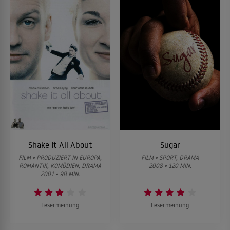
Shake It All About
Sugar
FILM • PRODUZIERT IN EUROPA,
FILM • SPORT, DRAMA
ROMANTIK, KOMÖDIEN, DRAMA
2008 • 120 MIN.
2001 • 98 MIN.
Lesermeinung
Lesermeinung