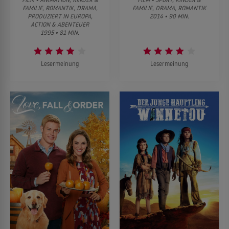
FAMILIE, ROMANTIK, DRAMA,
FAMILIE, DRAMA, ROMANTIK
PRODUZIERT IN EUROPA,
2014 • 90 MIN.
ACTION & ABENTEUER
1995 • 81 MIN.
Lesermeinung
Lesermeinung