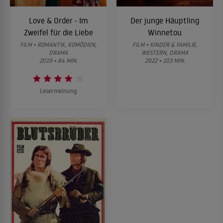
Love & Order - Im
Der junge Häuptling
Zweifel für die Liebe
Winnetou
FILM • ROMANTIK, KOMÖDIEN,
FILM • KINDER & FAMILIE,
DRAMA
WESTERN, DRAMA
2019 • 84 MIN.
2022 • 103 MIN.
Lesermeinung