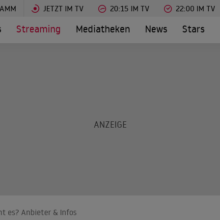
RAMM
JETZT IM TV
20:15 IM TV
22:00 IM TV
s
Streaming
Mediatheken
News
Stars
mt es? Anbieter & Infos