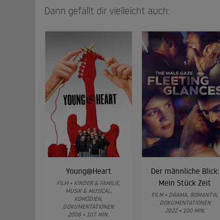
Dann gefällt dir vielleicht auch:
Young@Heart
Der männliche Blick:
Mein Stück Zeit
FILM • KINDER & FAMILIE,
MUSIK & MUSICAL,
FILM • DRAMA, ROMANTIK,
KOMÖDIEN,
DOKUMENTATIONEN
DOKUMENTATIONEN
2022 • 100 MIN.
2008 • 107 MIN.