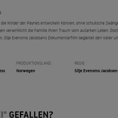
G
ch die Kinder der Paynes entwickeln können, ohne schulische Zwäng
en verwirklicht die Familie ihren Traum vom autarken Leben. Doch 
n. Silje Evensmo Jacobsens Dokumentarfilm begleitet den Vater und
PRODUKTIONSLAND
REGIE
ess
Norwegen
Silje Evensmo Jacobsen
I"
GEFALLEN?