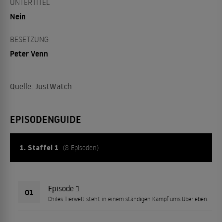
UNTERTITEL
Nein
BESETZUNG
Peter Venn
Quelle: JustWatch
EPISODENGUIDE
1. Staffel 1
(8 Episoden)
Episode 1
01
Chiles Tierwelt steht in einem ständigen Kampf ums Überleben.