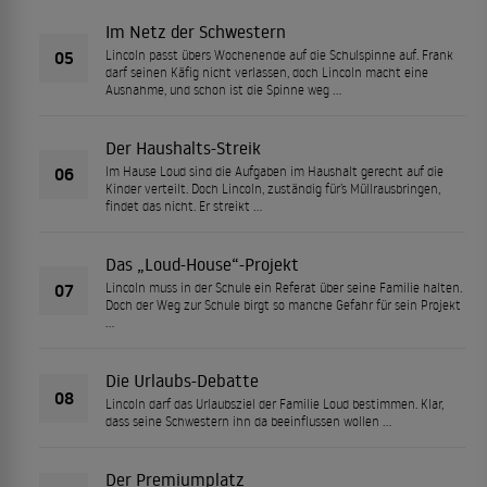
Im Netz der Schwestern
05
Lincoln passt übers Wochenende auf die Schulspinne auf. Frank
darf seinen Käfig nicht verlassen, doch Lincoln macht eine
Ausnahme, und schon ist die Spinne weg …
Der Haushalts-Streik
06
Im Hause Loud sind die Aufgaben im Haushalt gerecht auf die
Kinder verteilt. Doch Lincoln, zuständig für’s Müllrausbringen,
findet das nicht. Er streikt …
Das „Loud-House“-Projekt
07
Lincoln muss in der Schule ein Referat über seine Familie halten.
Doch der Weg zur Schule birgt so manche Gefahr für sein Projekt
…
Die Urlaubs-Debatte
08
Lincoln darf das Urlaubsziel der Familie Loud bestimmen. Klar,
dass seine Schwestern ihn da beeinflussen wollen …
Der Premiumplatz