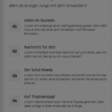
allem als einziger Junge mit zehn Schwestern!
Allein im Dunkeln
01
Lincoln will unbedingt seine Lieblingssendung gucken. Doch dafür
muss er erst mal seine zehn Schwestern vom Fernseher
fernhalten …
Nachricht für dich
02
Lincoln hinterlässt eine fiese Nachricht auf Loris Handy, was ihm
sofort leid tut. Gelingt es ihm, sie zu löschen?
Der Schul-Rowdy
03
Lincoln wird von einem Schul-Rowdy schikaniert. Und da ihm das
peinlich ist, dürfen seine Schwestern auf keinen Fall etwas davon
erfahren …
Auf Trophäenjagd
04
Lincoln möchte endlich auch mal eine Trophäe gewinnen. Doch
dabei schlägt er leider etwas über die Stränge …