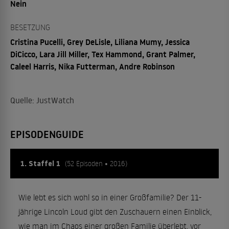
Nein
BESETZUNG
Cristina Pucelli, Grey DeLisle, Liliana Mumy, Jessica
DiCicco, Lara Jill Miller, Tex Hammond, Grant Palmer,
Caleel Harris, Nika Futterman, Andre Robinson
Quelle: JustWatch
EPISODENGUIDE
1. Staffel 1
(52 Episoden • 2016)
Wie lebt es sich wohl so in einer Großfamilie? Der 11-
jährige Lincoln Loud gibt den Zuschauern einen Einblick,
wie man im Chaos einer großen Familie überlebt, vor