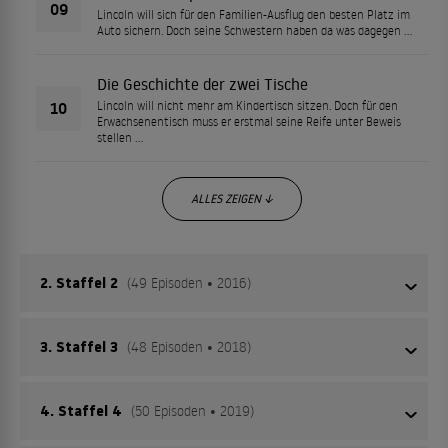
09
Lincoln will sich für den Familien-Ausflug den besten Platz im
Auto sichern. Doch seine Schwestern haben da was dagegen …
Die Geschichte der zwei Tische
10
Lincoln will nicht mehr am Kindertisch sitzen. Doch für den
Erwachsenentisch muss er erstmal seine Reife unter Beweis
stellen …
ALLES ZEIGEN ↓
2. Staffel 2
(49 Episoden • 2016)
3. Staffel 3
(48 Episoden • 2018)
Wie lebt es sich wohl so in einer Großfamilie? Der 11-
jährige Lincoln Loud gibt den Zuschauern einen Einblick,
wie man im Chaos einer großen Familie überlebt, vor
4. Staffel 4
(50 Episoden • 2019)
Wie lebt es sich wohl so in einer Großfamilie? Der 11-
allem als einziger Junge mit zehn Schwestern!
jährige Lincoln Loud gibt den Zuschauern einen Einblick,