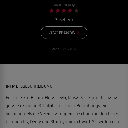
Lesermeinung
Gesehen?
JETZT BEWERTEN
Stand:
17.07.2026
INHALTSBESCHREIBUNG
Für die Feen Bloom, Flora, Leyla, Musa, Stella und Tecna hat
gerade das neue Schuljahr mit einer Begrüßungsfeier
begonnen, als die Veranstaltung auch schon von den bösen
Urhexen Icy, Darcy und Stormy ruiniert wird. Sie wollen dem