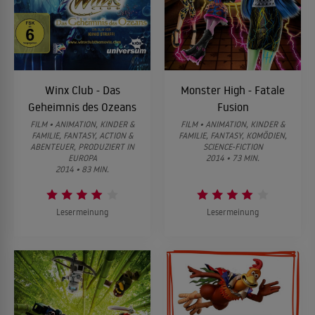
Winx Club - Das
Monster High - Fatale
Geheimnis des Ozeans
Fusion
FILM • ANIMATION, KINDER &
FILM • ANIMATION, KINDER &
FAMILIE, FANTASY, ACTION &
FAMILIE, FANTASY, KOMÖDIEN,
ABENTEUER, PRODUZIERT IN
SCIENCE-FICTION
EUROPA
2014 • 73 MIN.
2014 • 83 MIN.
Lesermeinung
Lesermeinung