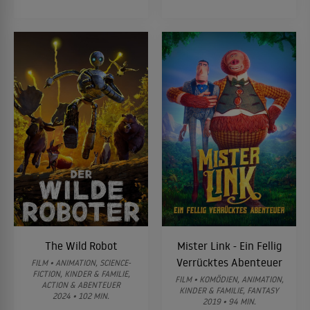
The Wild Robot
Mister Link - Ein Fellig
Verrücktes Abenteuer
FILM • ANIMATION, SCIENCE-
FICTION, KINDER & FAMILIE,
FILM • KOMÖDIEN, ANIMATION,
ACTION & ABENTEUER
KINDER & FAMILIE, FANTASY
2024 • 102 MIN.
2019 • 94 MIN.