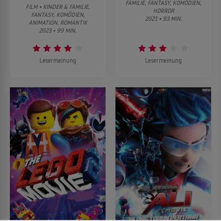
FAMILIE, FANTASY, KOMÖDIEN,
FILM • KINDER & FAMILIE,
HORROR
FANTASY, KOMÖDIEN,
2021 • 93 MIN.
ANIMATION, ROMANTIK
2023 • 99 MIN.
Lesermeinung
Lesermeinung