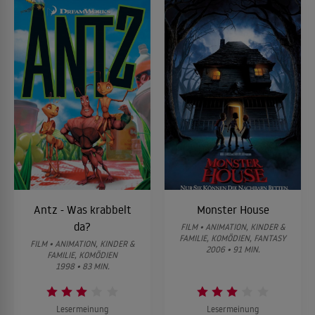
Antz - Was krabbelt
Monster House
da?
FILM • ANIMATION, KINDER &
FAMILIE, KOMÖDIEN, FANTASY
FILM • ANIMATION, KINDER &
2006 • 91 MIN.
FAMILIE, KOMÖDIEN
1998 • 83 MIN.
Lesermeinung
Lesermeinung