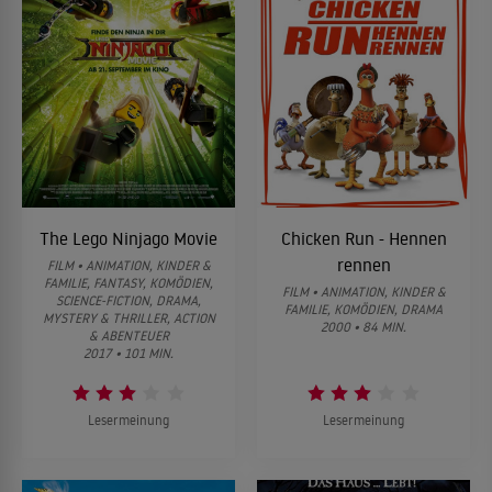
The Lego Ninjago Movie
Chicken Run - Hennen
rennen
FILM • ANIMATION, KINDER &
FAMILIE, FANTASY, KOMÖDIEN,
FILM • ANIMATION, KINDER &
SCIENCE-FICTION, DRAMA,
FAMILIE, KOMÖDIEN, DRAMA
MYSTERY & THRILLER, ACTION
2000 • 84 MIN.
& ABENTEUER
2017 • 101 MIN.
Lesermeinung
Lesermeinung