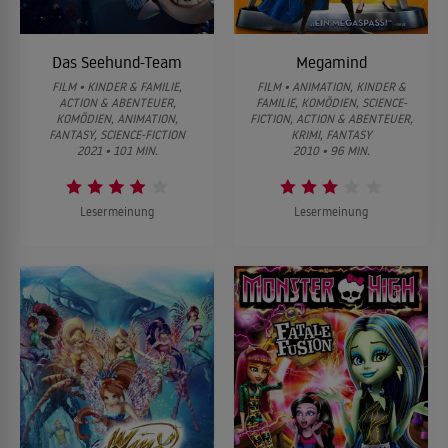
Das Seehund-Team
Megamind
FILM • KINDER & FAMILIE,
FILM • ANIMATION, KINDER &
ACTION & ABENTEUER,
FAMILIE, KOMÖDIEN, SCIENCE-
KOMÖDIEN, ANIMATION,
FICTION, ACTION & ABENTEUER,
FANTASY, SCIENCE-FICTION
KRIMI, FANTASY
2021 • 101 MIN.
2010 • 96 MIN.
Lesermeinung
Lesermeinung