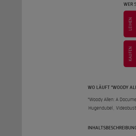
WER 
LEIHEN
KAUFEN
WO LÄUFT "WOODY AL
"Woody Allen: A Documen
Hugendubel
,
Videobust
INHALTSBESCHREIBUN