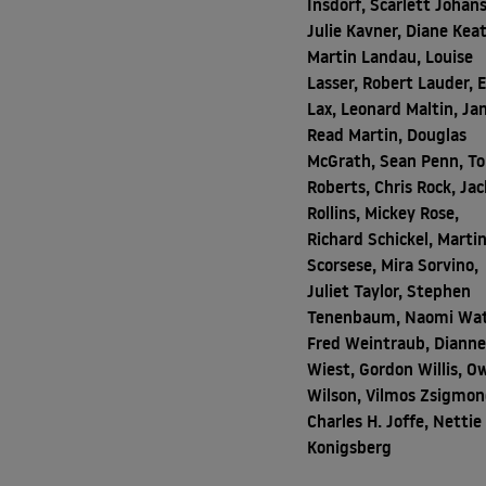
Insdorf, Scarlett Johan
Julie Kavner, Diane Kea
Martin Landau, Louise
Lasser, Robert Lauder, E
Lax, Leonard Maltin, Ja
Read Martin, Douglas
McGrath, Sean Penn, T
Roberts, Chris Rock, Jac
Rollins, Mickey Rose,
Richard Schickel, Marti
Scorsese, Mira Sorvino,
Juliet Taylor, Stephen
Tenenbaum, Naomi Wat
Fred Weintraub, Diann
Wiest, Gordon Willis, O
Wilson, Vilmos Zsigmon
Charles H. Joffe, Nettie
Konigsberg