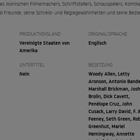
des ikonischen Filmemachers, Schriftstellers, Schauspielers, Komik
nd Freunde, seine Schreib- und Regiegewohnheiten und seine Bezi
PRODUKTIONSLAND
ORIGINALSPRACHE
Vereinigte Staaten von
Englisch
Amerika
UNTERTITEL
BESETZUNG
Nein
Woody Allen, Letty
Aronson, Antonio Bande
Marshall Brickman, Jos
Brolin, Dick Cavett,
Penélope Cruz, John
Cusack, Larry David, F. X
Feeney, Seth Green, Ro
Greenhut, Mariel
Hemingway, Annette