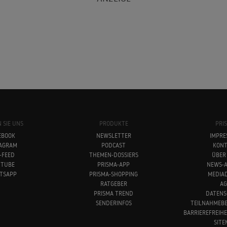
 SIE UNS
PRODUKTE
PRI
EBOOK
NEWSLETTER
IMPRE
TAGRAM
PODCAST
KONT
-FEED
THEMEN-DOSSIERS
ÜBER
UTUBE
PRISMA-APP
NEWS-A
TSAPP
PRISMA-SHOPPING
MEDIA
RATGEBER
AG
PRISMA TREND
DATENS
SENDERINFOS
TEILNAHMEB
BARRIEREFREIH
SITE