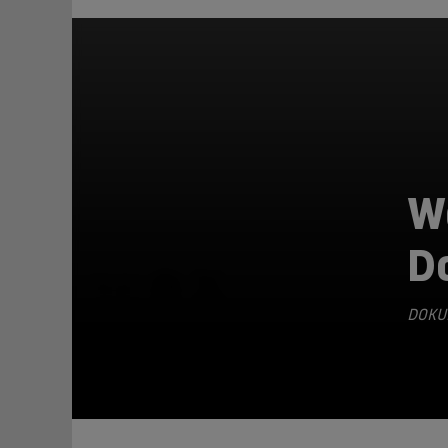
W
D
TEILEN
DOKU