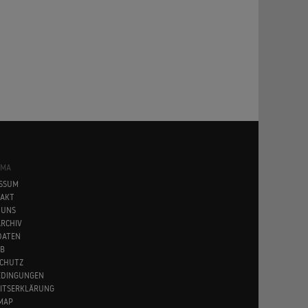
SMA
SSUM
AKT
 UNS
RCHIV
DATEN
B
CHUTZ
EDINGUNGEN
EITSERKLÄRUNG
MAP