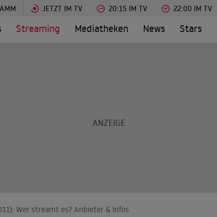
RAMM
JETZT IM TV
20:15 IM TV
22:00 IM TV
s
Streaming
Mediatheken
News
Stars
11): Wer streamt es? Anbieter & Infos