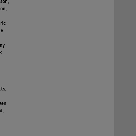
sson,
ton,
ric
ne
ony
k
n
ts,
e
wen
d,