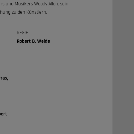
ers und Musikers Woody Allen: sein
ehung zu den Künstlern.
REGIE
Robert B. Weide
ras,
h
.
bert