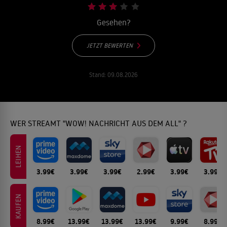
Gesehen?
JETZT BEWERTEN
Stand:
09.08.2026
WER STREAMT "WOW! NACHRICHT AUS DEM ALL" ?
LEIHEN
3.99€
3.99€
3.99€
2.99€
3.99€
3.99€
KAUFEN
8.99€
13.99€
13.99€
13.99€
9.99€
8.99€