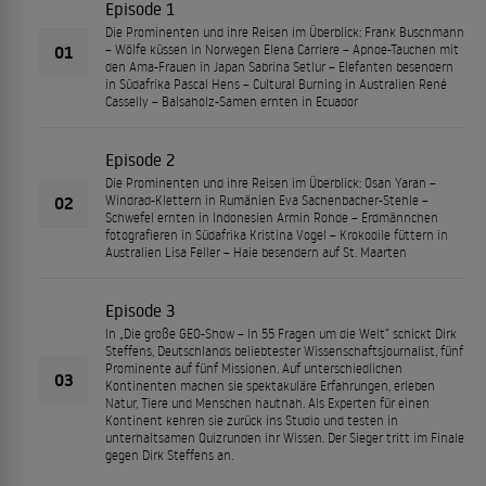
Episode 1
Die Prominenten und ihre Reisen im Überblick: Frank Buschmann
01
– Wölfe küssen in Norwegen Elena Carriere – Apnoe-Tauchen mit
den Ama-Frauen in Japan Sabrina Setlur – Elefanten besendern
in Südafrika Pascal Hens – Cultural Burning in Australien René
Casselly – Balsaholz-Samen ernten in Ecuador
Episode 2
Die Prominenten und ihre Reisen im Überblick: Osan Yaran –
02
Windrad-Klettern in Rumänien Eva Sachenbacher-Stehle –
Schwefel ernten in Indonesien Armin Rohde – Erdmännchen
fotografieren in Südafrika Kristina Vogel – Krokodile füttern in
Australien Lisa Feller – Haie besendern auf St. Maarten
Episode 3
In „Die große GEO-Show – In 55 Fragen um die Welt“ schickt Dirk
Steffens, Deutschlands beliebtester Wissenschaftsjournalist, fünf
Prominente auf fünf Missionen. Auf unterschiedlichen
03
Kontinenten machen sie spektakuläre Erfahrungen, erleben
Natur, Tiere und Menschen hautnah. Als Experten für einen
Kontinent kehren sie zurück ins Studio und testen in
unterhaltsamen Quizrunden ihr Wissen. Der Sieger tritt im Finale
gegen Dirk Steffens an.