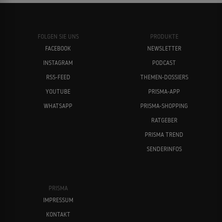
Teams in verschiedenen Kategorien gegeneinander an.
FOLGEN SIE UNS
PRODUKTE
FACEBOOK
NEWSLETTER
INSTAGRAM
PODCAST
RSS-FEED
THEMEN-DOSSIERS
YOUTUBE
PRISMA-APP
WHATSAPP
PRISMA-SHOPPING
RATGEBER
PRISMA TREND
SENDERINFOS
PRISMA
IMPRESSUM
KONTAKT