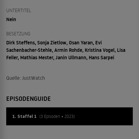
UNTERTITEL
Nein
BESETZUNG
Dirk Steffens, Sonja Zietlow, Osan Yaran, Evi
Sachenbacher-Stehle, Armin Rohde, Kristina Vogel, Lisa
Feller, Mathias Mester, Janin Ullmann, Hans Sarpei
Quelle: JustWatch
EPISODENGUIDE
1. Staffel 1
(3 Episoden • 2023)