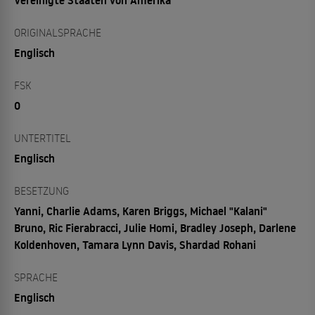
Vereinigte Staaten von Amerika
ORIGINALSPRACHE
Englisch
FSK
0
UNTERTITEL
Englisch
BESETZUNG
Yanni, Charlie Adams, Karen Briggs, Michael "Kalani"
Bruno, Ric Fierabracci, Julie Homi, Bradley Joseph, Darlene
Koldenhoven, Tamara Lynn Davis, Shardad Rohani
SPRACHE
Englisch