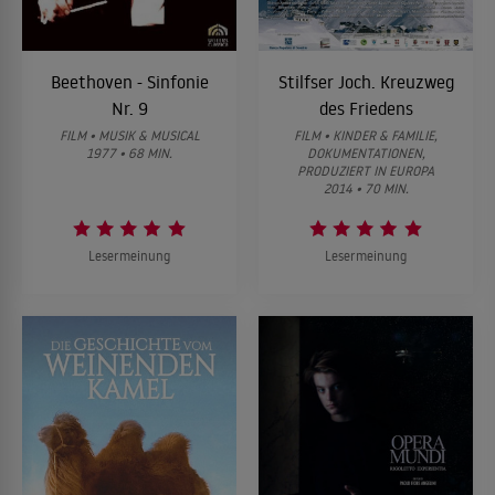
Beethoven - Sinfonie
Stilfser Joch. Kreuzweg
Nr. 9
des Friedens
FILM • MUSIK & MUSICAL
FILM • KINDER & FAMILIE,
1977 • 68 MIN.
DOKUMENTATIONEN,
PRODUZIERT IN EUROPA
2014 • 70 MIN.
Lesermeinung
Lesermeinung