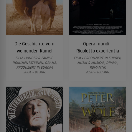
Die Geschichte vom
Opera mundi -
weinenden Kamel
Rigoletto experientia
FILM • KINDER & FAMILIE,
FILM • PRODUZIERT IN EUROPA,
DOKUMENTATIONEN, DRAMA,
MUSIK & MUSICAL, DRAMA,
PRODUZIERT IN EUROPA
ROMANTIK
2004 • 91 MIN.
2020 • 100 MIN.