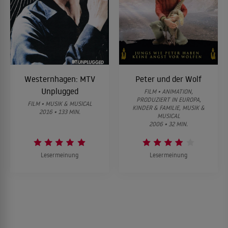
Westernhagen: MTV
Peter und der Wolf
Unplugged
FILM • ANIMATION,
PRODUZIERT IN EUROPA,
FILM • MUSIK & MUSICAL
KINDER & FAMILIE, MUSIK &
2016 • 133 MIN.
MUSICAL
2006 • 32 MIN.
Lesermeinung
Lesermeinung