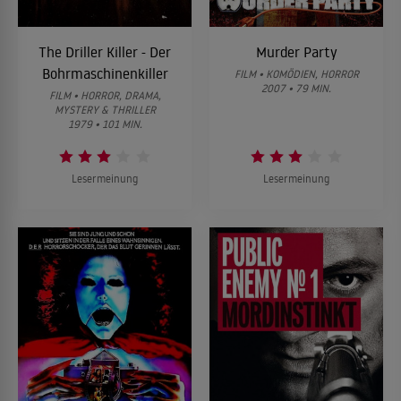
The Driller Killer - Der
Murder Party
Bohrmaschinenkiller
FILM • KOMÖDIEN, HORROR
2007 • 79 MIN.
FILM • HORROR, DRAMA,
MYSTERY & THRILLER
1979 • 101 MIN.
Lesermeinung
Lesermeinung