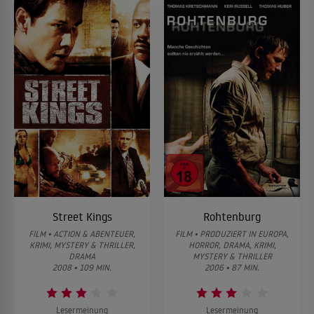
Street Kings
Rohtenburg
FILM • ACTION & ABENTEUER,
FILM • PRODUZIERT IN EUROPA,
KRIMI, MYSTERY & THRILLER,
HORROR, DRAMA, KRIMI,
DRAMA
MYSTERY & THRILLER
2008 • 109 MIN.
2006 • 87 MIN.
Lesermeinung
Lesermeinung