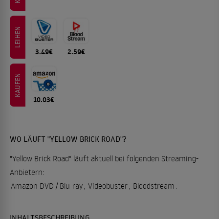
LEIHEN
3.49€
2.59€
KAUFEN
10.03€
WO LÄUFT "YELLOW BRICK ROAD"?
"Yellow Brick Road" läuft aktuell bei folgenden Streaming-
Anbietern:
Amazon DVD / Blu-ray
,
Videobuster
,
Bloodstream
.
INHALTSBESCHREIBUNG