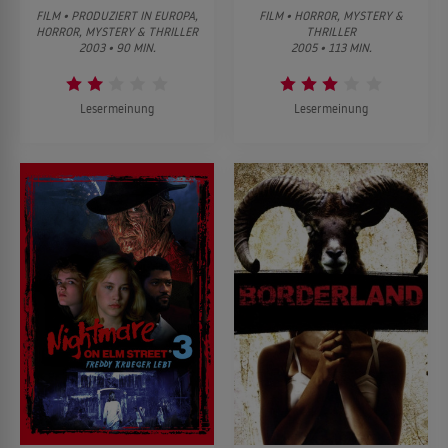
FILM • PRODUZIERT IN EUROPA,
FILM • HORROR, MYSTERY &
HORROR, MYSTERY & THRILLER
THRILLER
2003 • 90 MIN.
2005 • 113 MIN.
Lesermeinung
Lesermeinung