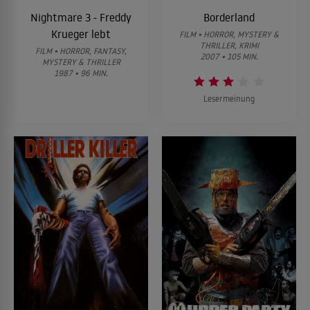
Nightmare 3 - Freddy
Borderland
Krueger lebt
FILM • HORROR, MYSTERY &
THRILLER, KRIMI
FILM • HORROR, FANTASY,
2007 • 105 MIN.
MYSTERY & THRILLER
1987 • 96 MIN.
Lesermeinung