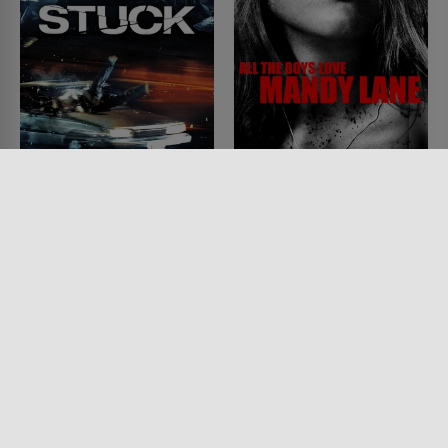
Stuck
All the Boys Love
Mandy Lane
FILM • KOMÖDIEN, MYSTERY &
THRILLER, PRODUZIERT IN
FILM • HORROR, MYSTERY &
EUROPA, DRAMA, KRIMI
THRILLER
2007 • 85 MIN.
2006 • 90 MIN.
Lesermeinung
Lesermeinung