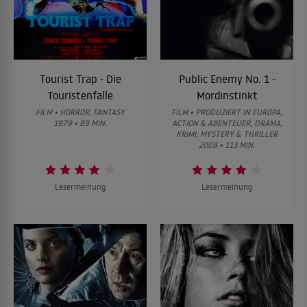
Tourist Trap - Die
Public Enemy No. 1 -
Touristenfalle
Mordinstinkt
FILM • HORROR, FANTASY
FILM • PRODUZIERT IN EUROPA,
1979 • 89 MIN.
ACTION & ABENTEUER, DRAMA,
KRIMI, MYSTERY & THRILLER
2008 • 113 MIN.
Lesermeinung
Lesermeinung