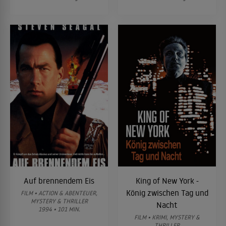
Auf brennendem Eis
King of New York -
König zwischen Tag und
FILM • ACTION & ABENTEUER,
MYSTERY & THRILLER
Nacht
1994 • 101 MIN.
FILM • KRIMI, MYSTERY &
THRILLER