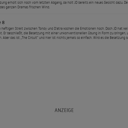
zung erholt sich noch vom letzten Abgang, da holt JD bereits ein neues Gesicht dazu. De
des ganzen Dramas frischen Wind.
e 8
heftigen Streit zwischen Tondy und D'atra kochen die Emotionen hoch. Doch JD hat keine
t. Er beschließt, die Besetzung mit einer unkonventionellen Übung in Form zu bringen, 
n. Aber das ist „The Circuit“ und hier ist nichts jemals so einfach. Wird es die Besetzung 