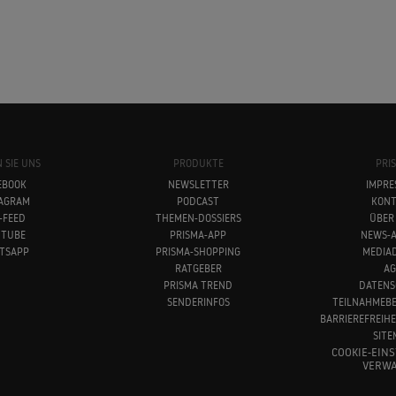
 SIE UNS
PRODUKTE
PRI
EBOOK
NEWSLETTER
IMPRE
TAGRAM
PODCAST
KONT
-FEED
THEMEN-DOSSIERS
ÜBER
UTUBE
PRISMA-APP
NEWS-A
TSAPP
PRISMA-SHOPPING
MEDIA
RATGEBER
AG
PRISMA TREND
DATENS
SENDERINFOS
TEILNAHMEB
BARRIEREFREIH
SITE
COOKIE-EIN
VERWA