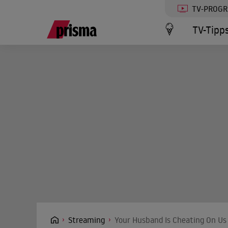
TV-PROG
TV-Tipp
Streaming
Your Husband Is Cheating On Us 