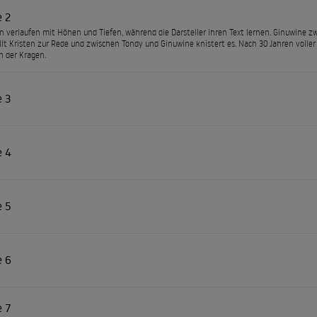
e 2
n verlaufen mit Höhen und Tiefen, während die Darsteller ihren Text lernen. Ginuwine zweif
ellt Kristen zur Rede und zwischen Tondy und Ginuwine knistert es. Nach 30 Jahren voller
ch der Kragen.
e 3
e 4
e 5
e 6
e 7