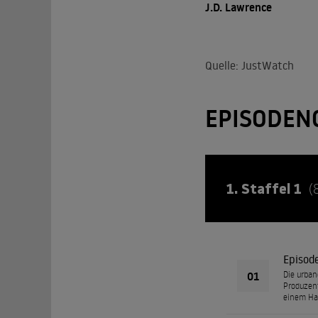
J.D. Lawrence
Quelle: JustWatch
EPISODEN
1. Staffel 1
(
Episod
01
Die urban
Produzen
einem Hau