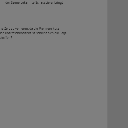
r in der Szene bekannte Schauspieler bringt
 Zeit zu verlieren, da die Premiere kurz
und überraschenderweise scheint sich die Lage
schaffen?