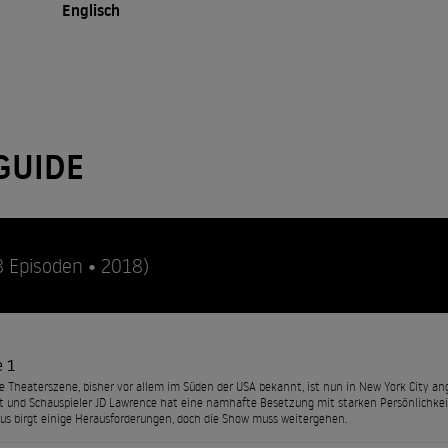
Englisch
GUIDE
8 Episoden • 2018)
e 1
e Theaterszene, bisher vor allem im Süden der USA bekannt, ist nun in New York City 
t und Schauspieler JD Lawrence hat eine namhafte Besetzung mit starken Persönlichk
s birgt einige Herausforderungen, doch die Show muss weitergehen.