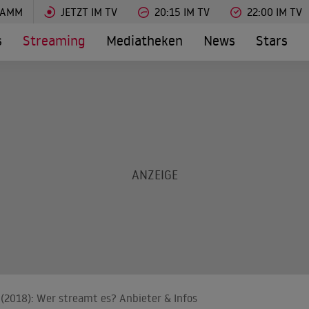
RAMM
JETZT IM TV
20:15 IM TV
22:00 IM TV
s
Streaming
Mediatheken
News
Stars
(2018): Wer streamt es? Anbieter & Infos