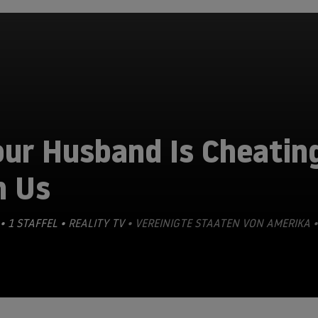
our Husband Is Cheatin
n Us
• 1 STAFFEL •
REALITY TV
• VEREINIGTE STAATEN VON AMERIKA •