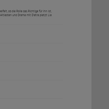
elt, ob die Rolle das Richtige für ihn ist,
 Altlasten und Drama mit D'atra platzt Lia