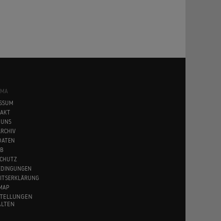
SMA
SSUM
AKT
 UNS
RCHIV
DATEN
B
CHUTZ
EDINGUNGEN
EITSERKLÄRUNG
MAP
STELLUNGEN
LTEN