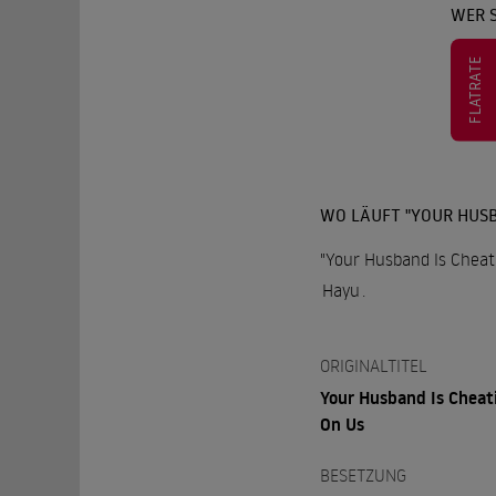
WER S
FLATRATE
WO LÄUFT "YOUR HUSB
"Your Husband Is Cheati
Hayu
.
ORIGINALTITEL
Your Husband Is Cheat
On Us
BESETZUNG