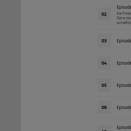
Episod
02
Die Probe
D’atra st
schließli
03
Episod
04
Episod
05
Episod
06
Episod
Episod