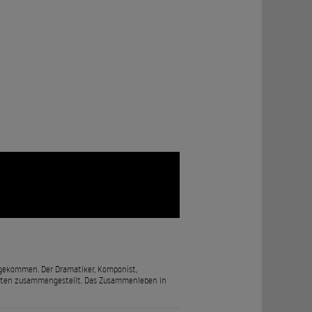
angekommen. Der Dramatiker, Komponist,
eiten zusammengestellt. Das Zusammenleben in