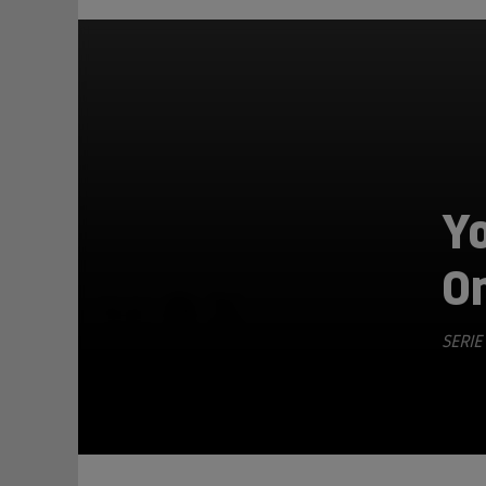
Y
O
TEILEN
SERIE