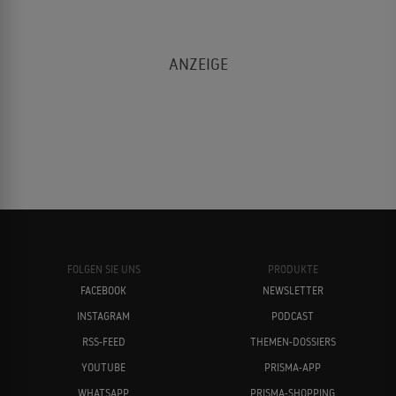
FOLGEN SIE UNS
PRODUKTE
FACEBOOK
NEWSLETTER
INSTAGRAM
PODCAST
RSS-FEED
THEMEN-DOSSIERS
YOUTUBE
PRISMA-APP
WHATSAPP
PRISMA-SHOPPING