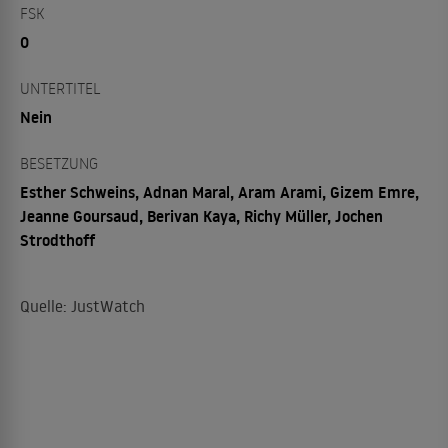
FSK
0
UNTERTITEL
Nein
BESETZUNG
Esther Schweins, Adnan Maral, Aram Arami, Gizem Emre,
Jeanne Goursaud, Berivan Kaya, Richy Müller, Jochen
Strodthoff
Quelle: JustWatch