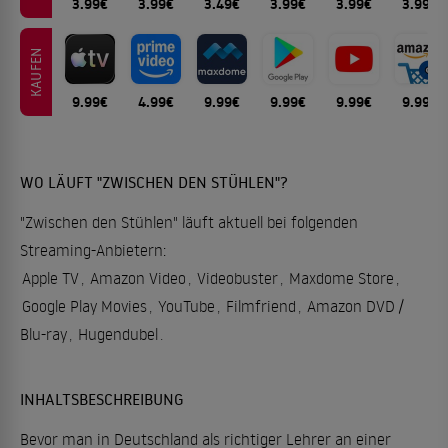
3.99€
3.99€
3.49€
3.99€
3.99€
3.99€
KAUFEN
9.99€
4.99€
9.99€
9.99€
9.99€
9.99€
WO LÄUFT "ZWISCHEN DEN STÜHLEN"?
"Zwischen den Stühlen" läuft aktuell bei folgenden
Streaming-Anbietern:
Apple TV
,
Amazon Video
,
Videobuster
,
Maxdome Store
,
Google Play Movies
,
YouTube
,
Filmfriend
,
Amazon DVD /
Blu-ray
,
Hugendubel
.
INHALTSBESCHREIBUNG
Bevor man in Deutschland als richtiger Lehrer an einer