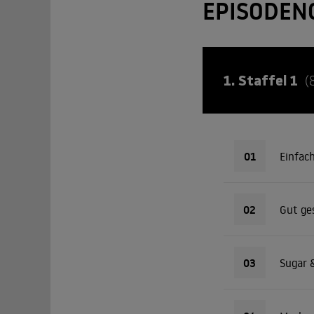
EPISODEN
1. Staffel 1
(
01
Einfach
02
Gut ge
03
Sugar &