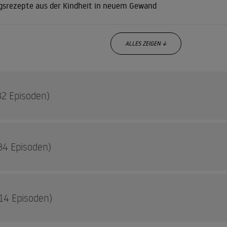
ngsrezepte aus der Kindheit in neuem Gewand
ALLES ZEIGEN ↓
32 Episoden)
34 Episoden)
traportion Sonne bitte – Gerichte mit Pfirsich, Aprikose und Nek
her Superstar – Die Zwiebeln in der Hauptrolle
14 Episoden)
el dich glücklich – Köstliche Schnitzel-Klassiker