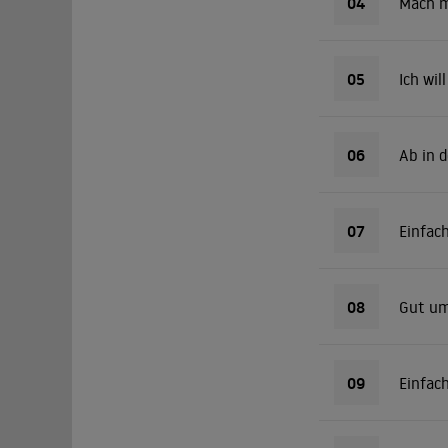
04
Mach m
05
Ich wil
06
Ab in d
07
Einfach
08
Gut umh
09
Einfach