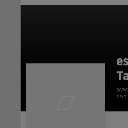
es
T
SERIE
DEUT