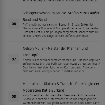
ein offenes Gespräch freuen. Der Schampus steht bereit - Prost!
Schlagerinvasion im Studio: Stefan Mross außer
Rand und Band
06
Puffi empfängt musikalischen Besuch im Studio: Zu Gast ist
Stefan Mross - Wunderkind, Glamping-Experte und Bügelmeister.
Puffi hat nicht nur einige Fragen mitgebracht, sondern auch die
ein oder andere Challenge, der sich Stefan stellen muss.
Nelson Müller - Meister der Pfannen und
Kochtöpfe
07
Nelson Müller, der wohl netteste Mensch und Profikoch wagt sich
auf den Roast Stuhl. Ob Puffi überhaupt etwas zu roasten findet?
Doch Nelson hat sich nicht nur als Koch probiert... Außerdem
teilt Puffi eine Ladung scharfer Frikadellen mit ihm.
Mehr als nur Klatsch & Tratsch - Die Königin der
Moderation Katja Burkard
Katja Burkard besucht ihren alten Bekannten Puffi, denn die
08
Beiden verbindet eine interessante berufliche Vergangenheit.
Während Puffi wohl das größte Geheimnis um Katja lüften kann,