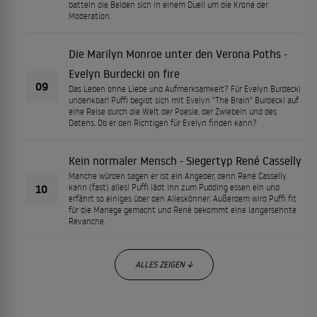
batteln die Beiden sich in einem Duell um die Krone der
Moderation.
Die Marilyn Monroe unter den Verona Poths -
Evelyn Burdecki on fire
09
Das Leben ohne Liebe und Aufmerksamkeit? Für Evelyn Burdecki
undenkbar! Puffi begibt sich mit Evelyn "The Brain" Burdecki auf
eine Reise durch die Welt der Poesie, der Zwiebeln und des
Datens. Ob er den Richtigen für Evelyn finden kann?
Kein normaler Mensch - Siegertyp René Casselly
Manche würden sagen er ist ein Angeber, denn René Casselly
10
kann (fast) alles! Puffi lädt ihn zum Pudding essen ein und
erfährt so einiges über den Alleskönner. Außerdem wird Puffi fit
für die Manege gemacht und René bekommt eine langersehnte
Revanche.
ALLES ZEIGEN ↓