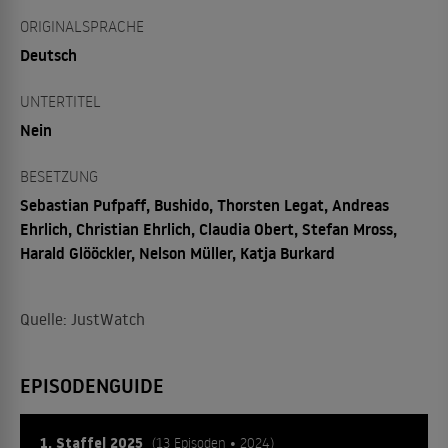
ORIGINALSPRACHE
Deutsch
UNTERTITEL
Nein
BESETZUNG
Sebastian Pufpaff, Bushido, Thorsten Legat, Andreas
Ehrlich, Christian Ehrlich, Claudia Obert, Stefan Mross,
Harald Glööckler, Nelson Müller, Katja Burkard
Quelle: JustWatch
EPISODENGUIDE
1. Staffel 2025
(13 Episoden • 2024)