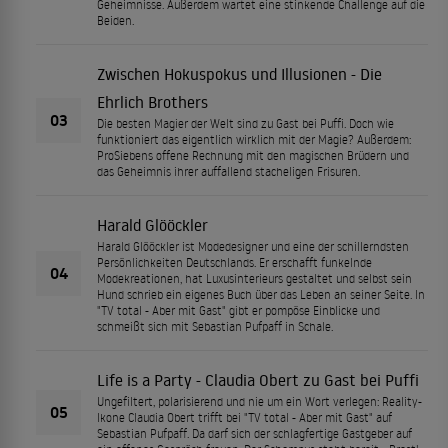
Geheimnisse. Außerdem wartet eine stinkende Challenge auf die
Beiden.
Zwischen Hokuspokus und Illusionen - Die
Ehrlich Brothers
03
Die besten Magier der Welt sind zu Gast bei Puffi. Doch wie
funktioniert das eigentlich wirklich mit der Magie? Außerdem:
ProSiebens offene Rechnung mit den magischen Brüdern und
das Geheimnis ihrer auffallend stacheligen Frisuren.
Harald Glööckler
Harald Glööckler ist Modedesigner und eine der schillerndsten
Persönlichkeiten Deutschlands. Er erschafft funkelnde
04
Modekreationen, hat Luxusinterieurs gestaltet und selbst sein
Hund schrieb ein eigenes Buch über das Leben an seiner Seite. In
"TV total - Aber mit Gast" gibt er pompöse Einblicke und
schmeißt sich mit Sebastian Pufpaff in Schale.
Life is a Party - Claudia Obert zu Gast bei Puffi
Ungefiltert, polarisierend und nie um ein Wort verlegen: Reality-
05
Ikone Claudia Obert trifft bei "TV total - Aber mit Gast" auf
Sebastian Pufpaff. Da darf sich der schlagfertige Gastgeber auf