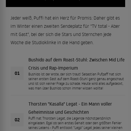
Jeder weiß, Puffi hat ein Herz für Promis: Daher gibt es
im Winter einen zweiten Sendeplatz für "TV total - Aber
mit Gast", bei der sich die Stars und Sternchen jede
Woche die Studioklinke in die Hand geben.
Bushido auf dem Roast-Stuhl: Zwischen Mid Life
Crisis und Rap-Imperium
01
Bushido ist der erste, der sich traut! Sebastian Pufpaff hat sich
seinen ersten Gast auf dem Roast-Stuhl ganz genau angeschaut
und ist sich keiner Frage zu schade. Heute wird alles aufgedeckt,
was man über Bushido schon immer wissen wollte!
Thorsten "Kasalla" Legat - Ein Mann voller
Geheimnisse und Geschichten
Puffi hat Thorsten Legat, die Legende höchstpersönlich
02
eingeladen. Egal ob sein erstes Gehalt oder den größten Fehler
seines Lebens - Puffi entlockt "Lego" Legat jedes seiner kleinen