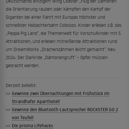
Deutschlands einzigem Wing Coaster „Flug der Dämonen“
die Orientierung rauben oder kämpfen den Kampf der
Giganten bei einer Fahrt mit Europas höchster und
schnellster Holzachterbahn Colossos. Kinder erleben z.B. das
„Peppa Pig Land“, die Themenwelt für Vorschulkinder mit 5
Attraktionen, und erleben mitreißende Attraktionen rund
um DreamWorks „Drachenzähmen leicht gemacht“. Neu
2024: Der Darkride „Dämonengruft“ – Opfer müssen
gebracht werden.
Derzeit beliebt:
>>
Gewinne zwei Übernachtungen mit Frühstück im
Strandhafer Aparthotel!
>>
Gewinne den Bluetooth-Lautsprecher ROCKSTER GO 2
von Teufel!
>>
Die prisma Lifehacks