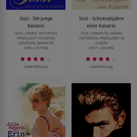
Sissi - Die junge
Sissi - Schicksalsjahre
Kaiserin
einer Kaiserin
FILM • DRAMA, HISTORISCH,
FILM • ROMANTIK, DRAMA,
PRODUZIERT IN EUROPA,
HISTORISCH, PRODUZIERT IN
KOMÖDIEN, ROMANTIK
EUROPA
1956 • 107 MIN.
1957 • 109 MIN.
Lesermeinung
Lesermeinung