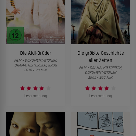
Die Aldi-Brüder
Die größte Geschichte
aller Zeiten
FILM • DOKUMENTATIONEN,
DRAMA, HISTORISCH, KRIMI
FILM • DRAMA, HISTORISCH,
2018 • 90 MIN.
DOKUMENTATIONEN
1965 • 260 MIN.
Lesermeinung
Lesermeinung