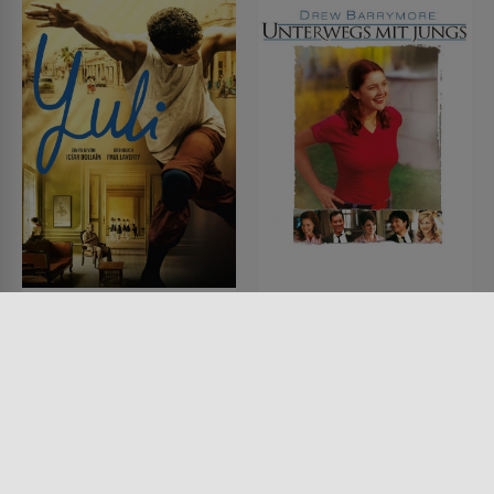
Yuli
Unterwegs mit Jungs
FILM • MUSIK & MUSICAL,
FILM • KOMÖDIEN, DRAMA
DRAMA, HISTORISCH,
2001 • 131 MIN.
PRODUZIERT IN EUROPA
2018 • 115 MIN.
Lesermeinung
Lesermeinung