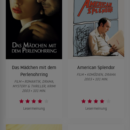
Das Mädchen mit dem
American Splendor
Perlenohrring
FILM • KOMÖDIEN, DRAMA
2003 • 101 MIN.
FILM • ROMANTIK, DRAMA,
MYSTERY & THRILLER, KRIMI
2003 • 101 MIN.
Lesermeinung
Lesermeinung