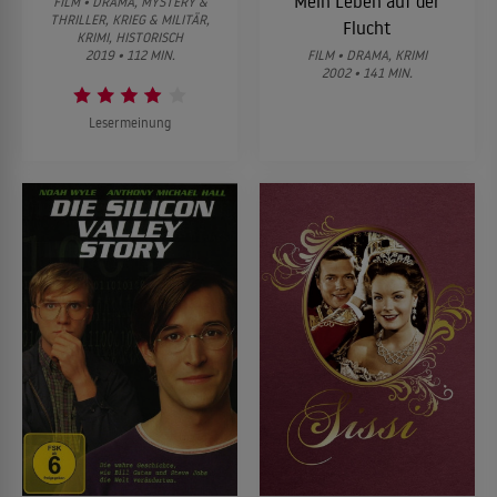
Mein Leben auf der
FILM • DRAMA, MYSTERY &
THRILLER, KRIEG & MILITÄR,
Flucht
KRIMI, HISTORISCH
2019 • 112 MIN.
FILM • DRAMA, KRIMI
2002 • 141 MIN.
Lesermeinung