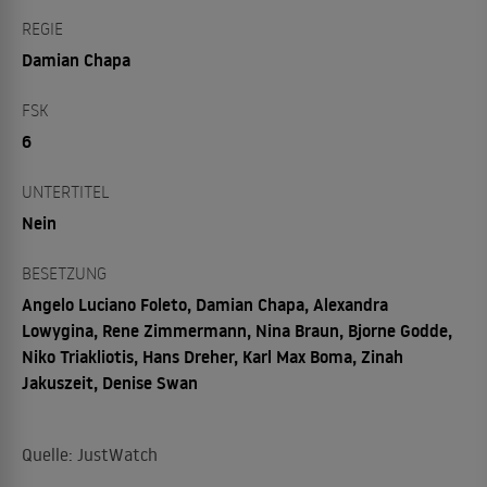
REGIE
Damian Chapa
FSK
6
UNTERTITEL
Nein
BESETZUNG
Angelo Luciano Foleto, Damian Chapa, Alexandra
Lowygina, Rene Zimmermann, Nina Braun, Bjorne Godde,
Niko Triakliotis, Hans Dreher, Karl Max Boma, Zinah
Jakuszeit, Denise Swan
Quelle: JustWatch