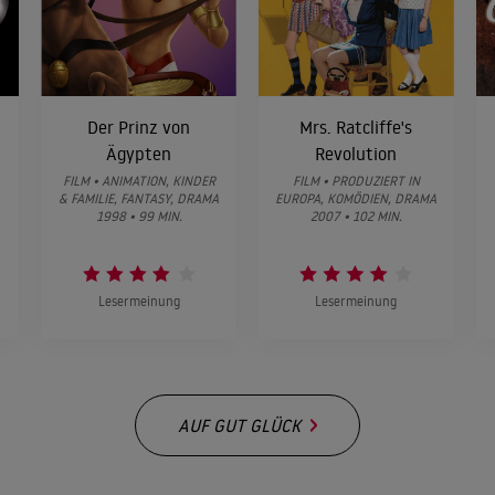
Der Prinz von
Mrs. Ratcliffe's
Ägypten
Revolution
FILM • ANIMATION, KINDER
FILM • PRODUZIERT IN
& FAMILIE, FANTASY, DRAMA
EUROPA, KOMÖDIEN, DRAMA
1998 • 99 MIN.
2007 • 102 MIN.
Lesermeinung
Lesermeinung
AUF GUT GLÜCK