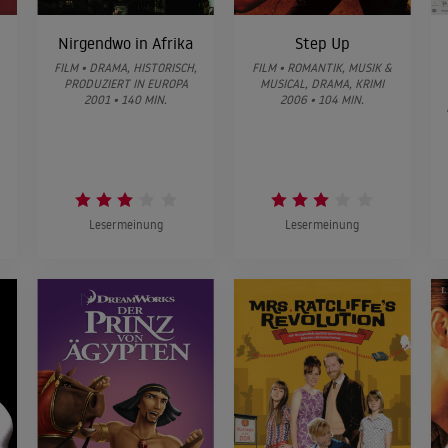
Nirgendwo in Afrika
Step Up
FILM • DRAMA, HISTORISCH,
FILM • ROMANTIK, MUSIK &
PRODUZIERT IN EUROPA
MUSICAL, DRAMA, KRIMI
2001 • 140 MIN.
2006 • 104 MIN.
Lesermeinung
Lesermeinung