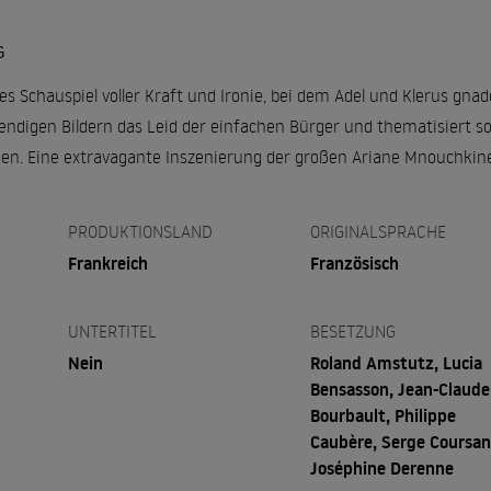
G
es Schauspiel voller Kraft und Ironie, bei dem Adel und Klerus gnad
bendigen Bildern das Leid der einfachen Bürger und thematisiert s
n. Eine extravagante Inszenierung der großen Ariane Mnouchkine
PRODUKTIONSLAND
ORIGINALSPRACHE
Frankreich
Französisch
UNTERTITEL
BESETZUNG
Nein
Roland Amstutz, Lucia
Bensasson, Jean-Claude
Bourbault, Philippe
Caubère, Serge Coursan
Joséphine Derenne