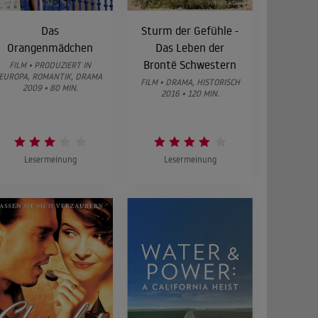
Das
Sturm der Gefühle -
Orangenmädchen
Das Leben der
Brontë Schwestern
FILM • PRODUZIERT IN
EUROPA, ROMANTIK, DRAMA
FILM • DRAMA, HISTORISCH
2009 • 80 MIN.
2016 • 120 MIN.
Lesermeinung
Lesermeinung