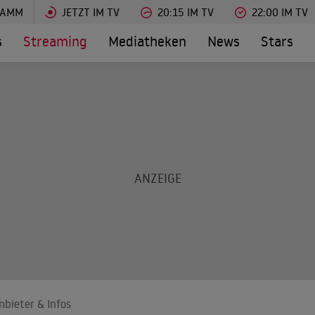
RAMM
JETZT IM TV
20:15 IM TV
22:00 IM TV
s
Streaming
Mediatheken
News
Stars
bieter & Infos