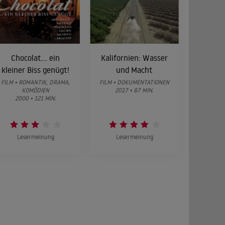
Chocolat... ein
Kalifornien: Wasser
kleiner Biss genügt!
und Macht
FILM • ROMANTIK, DRAMA,
FILM • DOKUMENTATIONEN
KOMÖDIEN
2017 • 87 MIN.
2000 • 121 MIN.
Lesermeinung
Lesermeinung