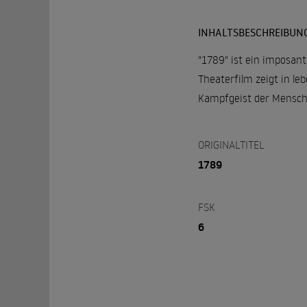
INHALTSBESCHREIBUN
"1789" ist ein imposant
Theaterfilm zeigt in le
Kampfgeist der Mensche
ORIGINALTITEL
1789
FSK
6