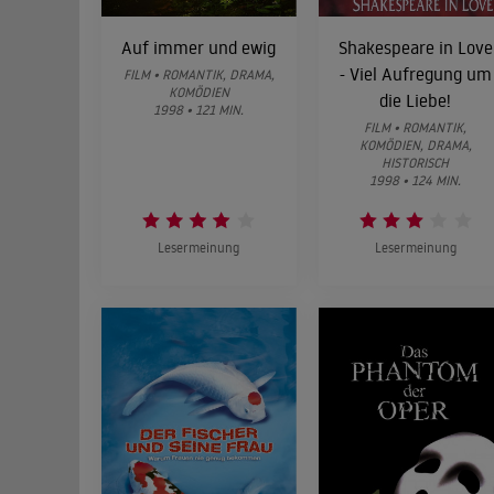
Auf immer und ewig
Shakespeare in Love
- Viel Aufregung um
FILM • ROMANTIK, DRAMA,
KOMÖDIEN
die Liebe!
1998 • 121 MIN.
FILM • ROMANTIK,
KOMÖDIEN, DRAMA,
HISTORISCH
1998 • 124 MIN.
Lesermeinung
Lesermeinung